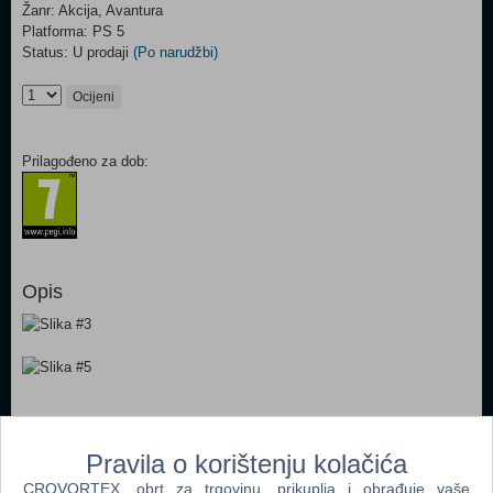
Žanr: Akcija, Avantura
Platforma: PS 5
Status: U prodaji
(Po narudžbi)
Ocijeni
Prilagođeno za dob:
Opis
Dodaj u košaricu
Pravila o korištenju kolačića
CROVORTEX, obrt za trgovinu, prikuplja i obrađuje vaše