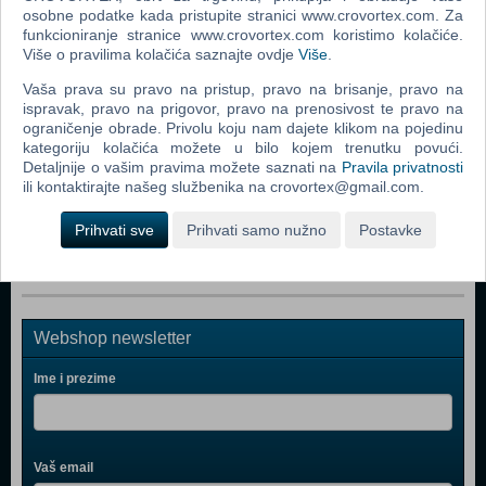
Popularno
osobne podatke kada pristupite stranici www.crovortex.com. Za
funkcioniranje stranice www.crovortex.com koristimo kolačiće.
Returnal (PS 5)
Više o pravilima kolačića saznajte ovdje
Više
.
Resident Evil Village (N) (PS 5)
Vaša prava su pravo na pristup, pravo na brisanje, pravo na
ispravak, pravo na prigovor, pravo na prenosivost te pravo na
The Nioh Collection (N) (PS 5)
ograničenje obrade. Privolu koju nam dajete klikom na pojedinu
Metro Exodus - Complete Edition (N) (PS 5)
kategoriju kolačića možete u bilo kojem trenutku povući.
Detaljnije o vašim pravima možete saznati na
Pravila privatnosti
Destruction All Stars (PS 5)
ili kontaktirajte našeg službenika na crovortex@gmail.com.
Marvel's Spider-Man Miles Morales (PS 5)
Prihvati sve
Prihvati samo nužno
Postavke
Webshop newsletter
Ime i prezime
Vaš email