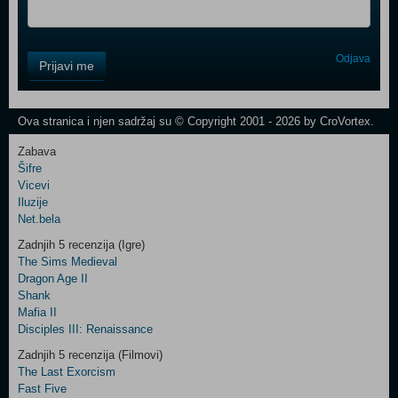
Control
Odjava
Prijavi me
Field
One
Newsletter
Ova stranica i njen sadržaj su © Copyright 2001 - 2026 by CroVortex.
Zabava
Šifre
Control
Vicevi
Field
Iluzije
Two
Net.bela
Newsletter
Zadnjih 5 recenzija (Igre)
The Sims Medieval
Dragon Age II
Shank
Control
Mafia II
Field
Disciples III: Renaissance
Three
Newsletter
Zadnjih 5 recenzija (Filmovi)
The Last Exorcism
Fast Five