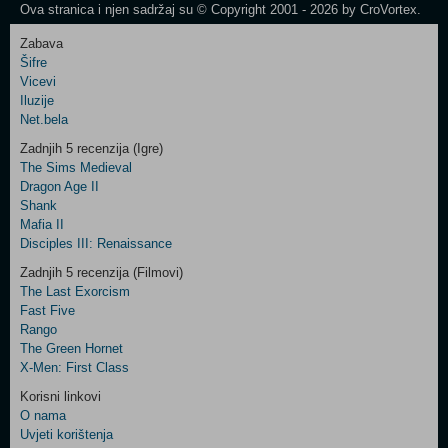
Ova stranica i njen sadržaj su © Copyright 2001 - 2026 by CroVortex.
Zabava
Šifre
Control
Vicevi
Field
Iluzije
Two
Net.bela
Newsletter
Zadnjih 5 recenzija (Igre)
The Sims Medieval
Dragon Age II
Shank
Control
Mafia II
Field
Disciples III: Renaissance
Three
Newsletter
Zadnjih 5 recenzija (Filmovi)
The Last Exorcism
Fast Five
Rango
The Green Hornet
X-Men: First Class
Korisni linkovi
O nama
Uvjeti korištenja