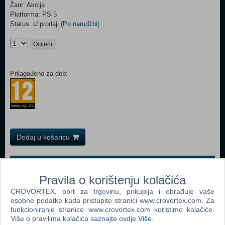
Žanr: Akcija
Platforma: PS 5
Status: U prodaji
(Po narudžbi)
Ocijeni
Prilagođeno za dob:
Dodaj u košaricu
Popularno
Pravila o korištenju kolačića
Returnal (PS 5)
CROVORTEX, obrt za trgovinu, prikuplja i obrađuje vaše
Resident Evil Village (N) (PS 5)
osobne podatke kada pristupite stranici www.crovortex.com. Za
funkcioniranje stranice www.crovortex.com koristimo kolačiće.
The Nioh Collection (N) (PS 5)
Više o pravilima kolačića saznajte ovdje
Više
.