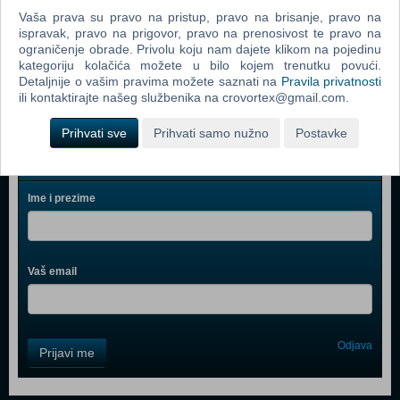
Metro Exodus - Complete Edition (N) (PS 5)
Vaša prava su pravo na pristup, pravo na brisanje, pravo na
ispravak, pravo na prigovor, pravo na prenosivost te pravo na
Destruction All Stars (PS 5)
ograničenje obrade. Privolu koju nam dajete klikom na pojedinu
Marvel's Spider-Man Miles Morales (PS 5)
kategoriju kolačića možete u bilo kojem trenutku povući.
Detaljnije o vašim pravima možete saznati na
Pravila privatnosti
ili kontaktirajte našeg službenika na crovortex@gmail.com.
Prihvati sve
Prihvati samo nužno
Postavke
Webshop newsletter
Ime i prezime
Vaš email
Control
Odjava
Prijavi me
Field
One
Newsletter