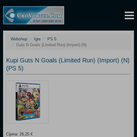
Webshop
Igre
PS 5
Guts N Goals (Limited Run) (Import) (N)
Kupi Guts N Goals (Limited Run) (Import) (N)
(PS 5)
Cijena: 26,25 €