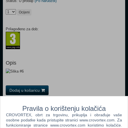
Status: U prodaji
(Po narudžbi)
Ocijeni
Prilagođeno za dob:
Opis
Dodaj u košaricu
Popularno
Pravila o korištenju kolačića
CROVORTEX, obrt za trgovinu, prikuplja i obrađuje vaše
Grand Theft Auto San Andreas (PC)
osobne podatke kada pristupite stranici www.crovortex.com. Za
Grand Theft Auto Vice City (PC)
funkcioniranje stranice www.crovortex.com koristimo kolačiće.