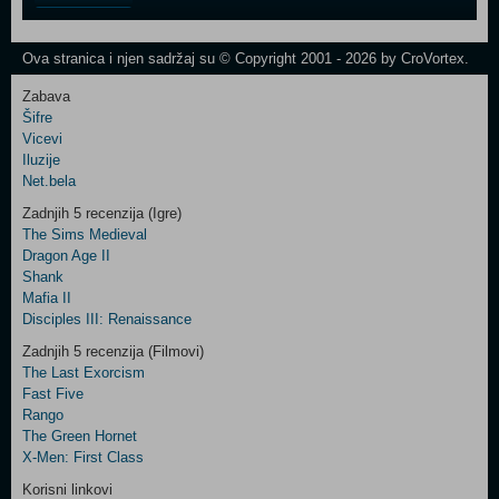
One
Newsletter
Ova stranica i njen sadržaj su © Copyright 2001 - 2026 by CroVortex.
Zabava
Šifre
Control
Vicevi
Field
Iluzije
Two
Net.bela
Newsletter
Zadnjih 5 recenzija (Igre)
The Sims Medieval
Dragon Age II
Shank
Control
Mafia II
Field
Disciples III: Renaissance
Three
Newsletter
Zadnjih 5 recenzija (Filmovi)
The Last Exorcism
Fast Five
Rango
The Green Hornet
X-Men: First Class
Korisni linkovi