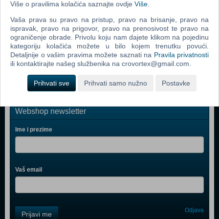
Više o pravilima kolačića saznajte ovdje
Više
.
Grand Theft Auto IV (PC)
Vaša prava su pravo na pristup, pravo na brisanje, pravo na
Call Of Duty 4 Modern Warfare (PC)
ispravak, pravo na prigovor, pravo na prenosivost te pravo na
ograničenje obrade. Privolu koju nam dajete klikom na pojedinu
Spider - Man 3 (PC)
kategoriju kolačića možete u bilo kojem trenutku povući.
Detaljnije o vašim pravima možete saznati na
Pravila privatnosti
Assassin's Creed (PC)
ili kontaktirajte našeg službenika na crovortex@gmail.com.
Prihvati sve
Prihvati samo nužno
Postavke
Webshop newsletter
Ime i prezime
Vaš email
Control
Odjava
Prijavi me
Field