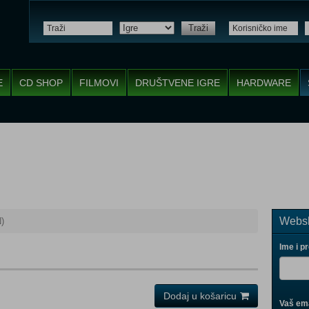
Traži
E
CD SHOP
FILMOVI
DRUŠTVENE IGRE
HARDWARE
Websh
)
Ime i p
Dodaj u košaricu
Vaš ema