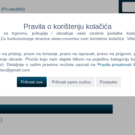
i
(Po narudžbi)
Control
Pravila o korištenju kolačića
Prij
Field
a trgovinu, prikuplja i obrađuje vaše osobne podatke kada p
One
a funkcioniranje stranice www.crovortex.com koristimo kolačiće. Više
Newsle
dob:
na pristup, pravo na brisanje, pravo na ispravak, pravo na prigovor,
enje obrade. Privolu koju nam dajete klikom na pojedinu kategoriju ko
Control
ći. Detaljnije o vašim pravima možete saznati na
Pravila privatnosti
i
Field
ortex@gmail.com.
Two
Newsle
Prihvati sve
Prihvati samo nužno
Postavke
Control
Field
Three
)
Newsle