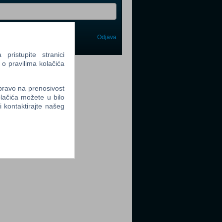
Odjava
avi me
ristupite stranici
 o pravilima kolačića
tter
 pravo na prenosivost
lačića možete u bilo
li kontaktirajte našeg
tter
tter