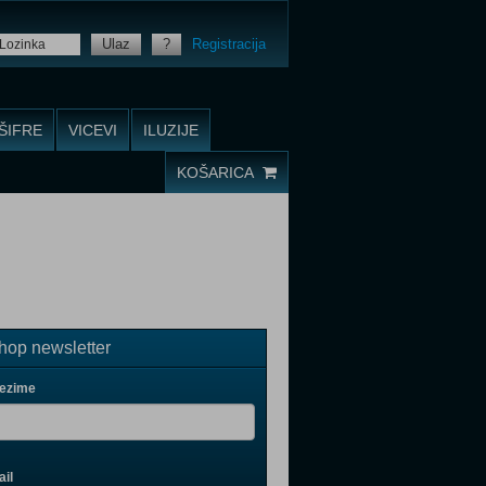
Ulaz
?
Registracija
ŠIFRE
VICEVI
ILUZIJE
KOŠARICA
op newsletter
rezime
il