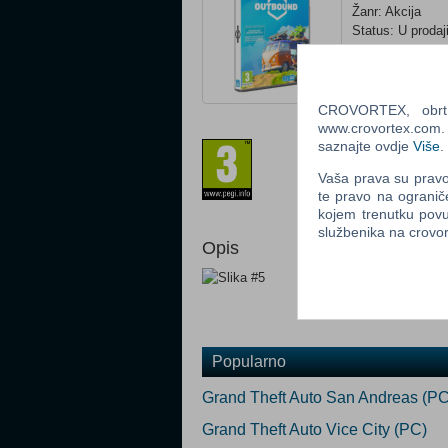
Žanr: Akcija
Status: U prodaj
Ocijeni
CROVORTEX, obrt z
www.crovortex.com. Z
Prilagođeno za 
saznajte ovdje
Više
.
Vaša prava su pravo 
te pravo na ogranič
kojem trenutku povu
službenika na crov
Opis
Popularno
Grand Theft Auto San Andreas (PC
Grand Theft Auto Vice City (PC)