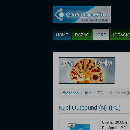
HOME
RAZNO
IGRE
IGRAČK
Webshop
Igre
PC
Outbound (N
Kupi Outbound (N) (PC)
Cijena: 30,00 €
Platforma: PC