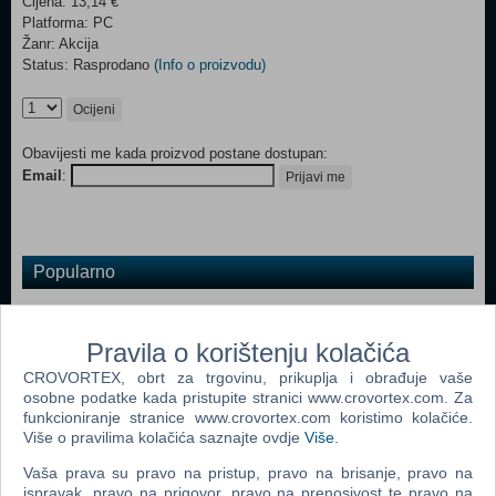
Cijena: 13,14 €
Platforma: PC
Žanr: Akcija
Status: Rasprodano
(Info o proizvodu)
Ocijeni
Obavijesti me kada proizvod postane dostupan:
Email
:
Prijavi me
Popularno
Grand Theft Auto San Andreas (PC)
Grand Theft Auto Vice City (PC)
Pravila o korištenju kolačića
CROVORTEX, obrt za trgovinu, prikuplja i obrađuje vaše
Grand Theft Auto IV (PC)
osobne podatke kada pristupite stranici www.crovortex.com. Za
Call Of Duty 4 Modern Warfare (PC)
funkcioniranje stranice www.crovortex.com koristimo kolačiće.
Više o pravilima kolačića saznajte ovdje
Više
.
Spider - Man 3 (PC)
Vaša prava su pravo na pristup, pravo na brisanje, pravo na
Assassin's Creed (PC)
ispravak, pravo na prigovor, pravo na prenosivost te pravo na