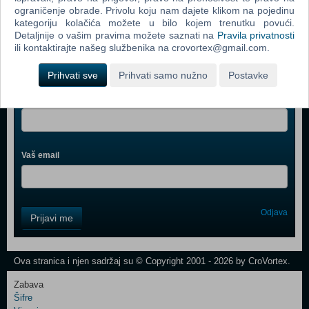
ograničenje obrade. Privolu koju nam dajete klikom na pojedinu
kategoriju kolačića možete u bilo kojem trenutku povući.
Detaljnije o vašim pravima možete saznati na
Pravila privatnosti
ili kontaktirajte našeg službenika na crovortex@gmail.com.
Webshop newsletter
Prihvati sve
Prihvati samo nužno
Postavke
Ime i prezime
Vaš email
Control
Odjava
Prijavi me
Field
One
Newsletter
Ova stranica i njen sadržaj su © Copyright 2001 - 2026 by CroVortex.
Zabava
Šifre
Control