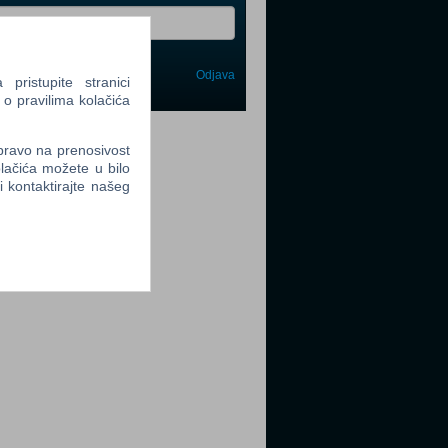
Odjava
ristupite stranici
avi me
 o pravilima kolačića
tter
 pravo na prenosivost
lačića možete u bilo
li kontaktirajte našeg
tter
tter