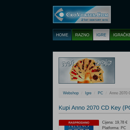
HOME
RAZNO
IGRE
IGRAČK
Webshop
Igre
PC
Anno 2070 
Kupi Anno 2070 CD Key (P
Cijena: 19,78 €
RASPRODANO
Platforma: PC