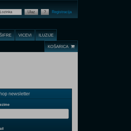
Ulaz
?
Registracija
ŠIFRE
VICEVI
ILUZIJE
KOŠARICA
op newsletter
rezime
il