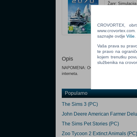
Žanr: Simulacija
Status: Raspro
Ocijeni
CROVORTEX, obrt z
www.crovortex.com. Z
Obavijesti me k
saznajte ovdje
Više
.
Email
:
Vaša prava su pravo 
te pravo na ogranič
kojem trenutku povu
Opis
službenika na crov
NAPOMENA: Ovo je aktivacijski ključ za igr
interneta.
Popularno
The Sims 3 (PC)
John Deere American Farmer Delu
The Sims Pet Stories (PC)
Zoo Tycoon 2 Extinct Animals (PC