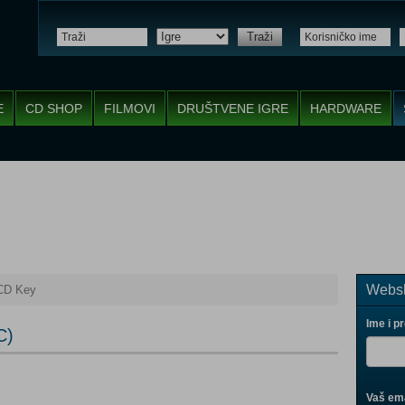
Traži
E
CD SHOP
FILMOVI
DRUŠTVENE IGRE
HARDWARE
Websh
CD Key
Ime i p
C)
Vaš ema