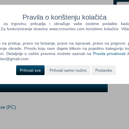
dano
(Info o proizvodu)
Pravila o korištenju kolačića
Control
a trgovinu, prikuplja i obrađuje vaše osobne podatke kada p
Prij
Field
a funkcioniranje stranice www.crovortex.com koristimo kolačiće. Više
ada proizvod postane dostupan:
One
Newsle
Prijavi me
na pristup, pravo na brisanje, pravo na ispravak, pravo na prigovor,
enje obrade. Privolu koju nam dajete klikom na pojedinu kategoriju ko
ći. Detaljnije o vašim pravima možete saznati na
Pravila privatnosti
i
ortex@gmail.com.
Control
u Anno 2070...instalacijski DVD posudite ili igru skinite sa
Field
Prihvati sve
Prihvati samo nužno
Postavke
Two
Newsle
Control
Field
xe (PC)
Three
Newsle
)