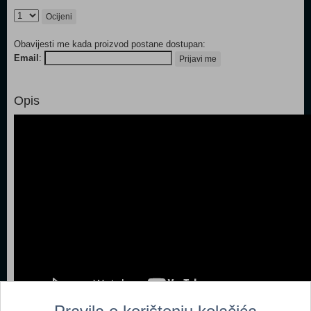
Ocijeni
Obavijesti me kada proizvod postane dostupan:
Email
:
Prijavi me
Opis