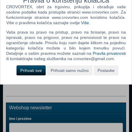
Pravila o korištenju kolačića
CROVORTEX, obrt za trgovinu, prikuplja i obrađuje vaše
osobne podatke kada pristupite stranici www.crovortex.com. Za
Popularno
funkcioniranje stranice www.crovortex.com koristimo kolačiće.
Više o pravilima kolačića saznajte ovdje
Više
.
Easy Nails - Perfect Paint Nail Spa (05776) (N)
Vaša prava su pravo na pristup, pravo na brisanje, pravo na
Bop It Micro
ispravak, pravo na prigovor, pravo na prenosivost te pravo na
ograničenje obrade. Privolu koju nam dajete klikom na pojedinu
Boon - Pipes (B11088)
kategoriju kolačića možete u bilo kojem trenutku povući.
Detaljnije o vašim pravima možete saznati na
Pravila privatnosti
Easy Braids (06455) (N)
ili kontaktirajte našeg službenika na crovortex@gmail.com.
Bop It 2016
Prihvati sve
Prihvati samo nužno
Postavke
Boon - Frog Pod (B10087)
Webshop newsletter
Ime i prezime