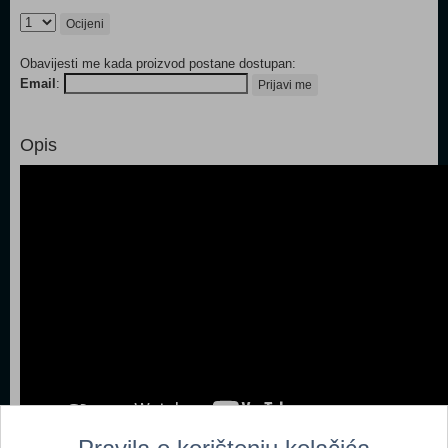
Ocijeni
Obavijesti me kada proizvod postane dostupan:
Email
:
Prijavi me
Opis