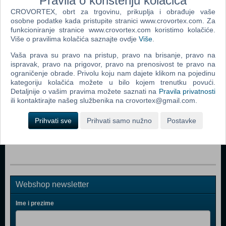
Pravila o korištenju kolačića
CROVORTEX, obrt za trgovinu, prikuplja i obrađuje vaše
osobne podatke kada pristupite stranici www.crovortex.com. Za
Popularno
funkcioniranje stranice www.crovortex.com koristimo kolačiće.
Više o pravilima kolačića saznajte ovdje
Više
.
Easy Nails - Perfect Paint Nail Spa (05776) (N)
Vaša prava su pravo na pristup, pravo na brisanje, pravo na
Boon - Pipes (B11088)
ispravak, pravo na prigovor, pravo na prenosivost te pravo na
ograničenje obrade. Privolu koju nam dajete klikom na pojedinu
Easy Braids (06455) (N)
kategoriju kolačića možete u bilo kojem trenutku povući.
Detaljnije o vašim pravima možete saznati na
Pravila privatnosti
Boon - Lawn, Green (B377)
ili kontaktirajte našeg službenika na crovortex@gmail.com.
Bop It 2016
Prihvati sve
Prihvati samo nužno
Postavke
Boon - Frog Pod (B10087)
Webshop newsletter
Ime i prezime