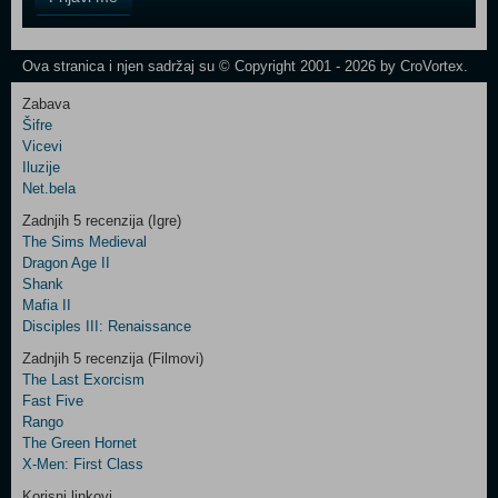
Field
One
Newsletter
Ova stranica i njen sadržaj su © Copyright 2001 - 2026 by CroVortex.
Zabava
Šifre
Control
Vicevi
Field
Iluzije
Two
Net.bela
Newsletter
Zadnjih 5 recenzija (Igre)
The Sims Medieval
Dragon Age II
Shank
Control
Mafia II
Field
Disciples III: Renaissance
Three
Newsletter
Zadnjih 5 recenzija (Filmovi)
The Last Exorcism
Fast Five
Rango
The Green Hornet
X-Men: First Class
Korisni linkovi