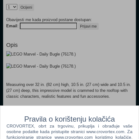
Ocijeni
Obavijesti me kada proizvod postane dostupan:
Email
:
Prijavi me
Opis
Measuring over 32 in. (82 cm) high, 10.5 in. (27 cm) wide and 10.5 in.
(27 cm) deep, this impressive model is crammed to the rooftop with
classic characters, realistic features and fun accessories.
Popularno
Pravila o korištenju kolačića
CROVORTEX, obrt za trgovinu, prikuplja i obrađuje vaše
LEGO Duplo Osnovne kocke 6176
osobne podatke kada pristupite stranici www.crovortex.com. Za
funkcioniranje stranice www.crovortex.com koristimo kolačiće.
LEGO Policijska postaja 60047