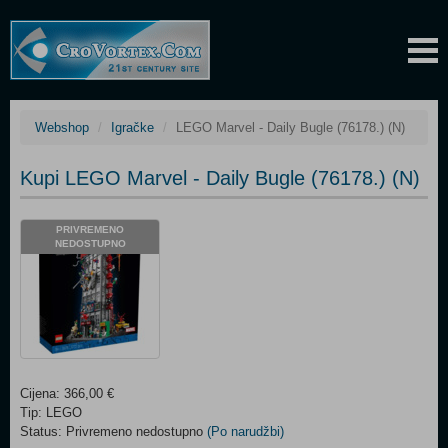
Webshop
Igračke
LEGO Marvel - Daily Bugle (76178.) (N)
Kupi LEGO Marvel - Daily Bugle (76178.) (N)
PRIVREMENO
NEDOSTUPNO
Cijena: 366,00 €
Tip: LEGO
Status: Privremeno nedostupno
(Po narudžbi)