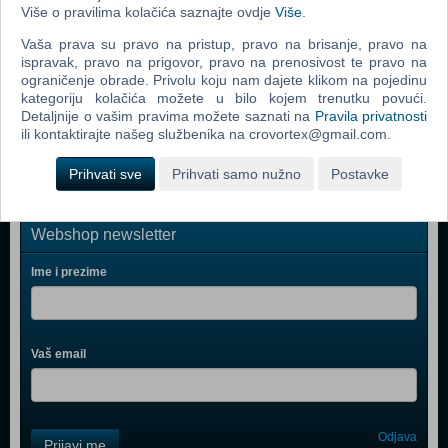
Više o pravilima kolačića saznajte ovdje
Više
.
LEGO Duplo Kreativna kutija za slaganje 10618
Vaša prava su pravo na pristup, pravo na brisanje, pravo na
LEGO Vatrogasna postaja 60004
ispravak, pravo na prigovor, pravo na prenosivost te pravo na
ograničenje obrade. Privolu koju nam dajete klikom na pojedinu
LEGO Delfinov kruzer 41015
kategoriju kolačića možete u bilo kojem trenutku povući.
Detaljnije o vašim pravima možete saznati na
Pravila privatnosti
LEGO Duplo luksuzna kutija zabave 10580
ili kontaktirajte našeg službenika na crovortex@gmail.com.
Prihvati sve
Prihvati samo nužno
Postavke
Webshop newsletter
Ime i prezime
Vaš email
Control
Odjava
Prijavi me