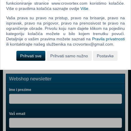
funkcioniranje stranice www.crovortex.com koristimo kolačiće.
LEGO Policijska postaja 60047
Više o pravilima kolačića saznajte ovdje
Više
.
LEGO Duplo Kreativna kutija za slaganje 10618
Vaša prava su pravo na pristup, pravo na brisanje, pravo na
ispravak, pravo na prigovor, pravo na prenosivost te pravo na
LEGO Vatrogasna postaja 60004
ograničenje obrade. Privolu koju nam dajete klikom na pojedinu
kategoriju kolačića možete u bilo kojem trenutku povući.
LEGO Delfinov kruzer 41015
Detaljnije o vašim pravima možete saznati na
Pravila privatnosti
ili kontaktirajte našeg službenika na crovortex@gmail.com.
LEGO Duplo luksuzna kutija zabave 10580
Prihvati sve
Prihvati samo nužno
Postavke
Webshop newsletter
Ime i prezime
Vaš email