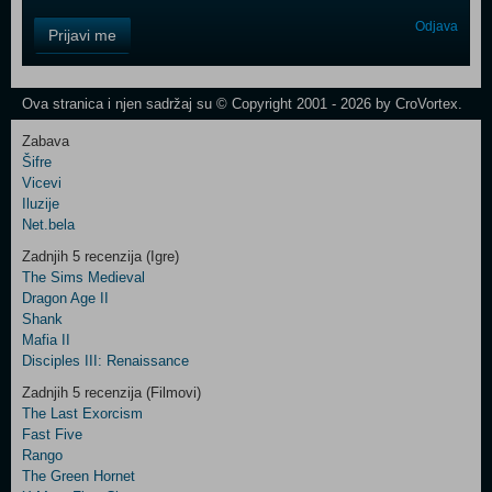
Control
Odjava
Prijavi me
Field
One
Newsletter
Ova stranica i njen sadržaj su © Copyright 2001 - 2026 by CroVortex.
Zabava
Šifre
Control
Vicevi
Field
Iluzije
Two
Net.bela
Newsletter
Zadnjih 5 recenzija (Igre)
The Sims Medieval
Dragon Age II
Shank
Control
Mafia II
Field
Disciples III: Renaissance
Three
Newsletter
Zadnjih 5 recenzija (Filmovi)
The Last Exorcism
Fast Five
Rango
The Green Hornet