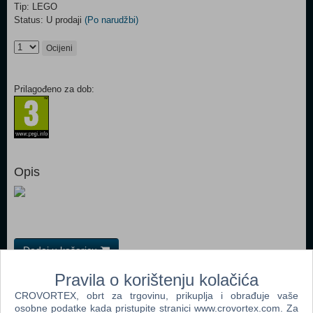
Tip: LEGO
Status: U prodaji
(Po narudžbi)
Ocijeni
Prilagođeno za dob:
Opis
Dodaj u košaricu
Pravila o korištenju kolačića
Popularno
CROVORTEX, obrt za trgovinu, prikuplja i obrađuje vaše
osobne podatke kada pristupite stranici www.crovortex.com. Za
LEGO Duplo Osnovne kocke 6176