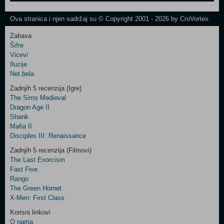
One
Newsletter
Ova stranica i njen sadržaj su © Copyright 2001 - 2026 by CroVortex.
Zabava
Šifre
Control
Vicevi
Field
Iluzije
Two
Net.bela
Newsletter
Zadnjih 5 recenzija (Igre)
The Sims Medieval
Dragon Age II
Shank
Control
Mafia II
Field
Disciples III: Renaissance
Three
Newsletter
Zadnjih 5 recenzija (Filmovi)
The Last Exorcism
Fast Five
Rango
The Green Hornet
X-Men: First Class
Korisni linkovi
O nama