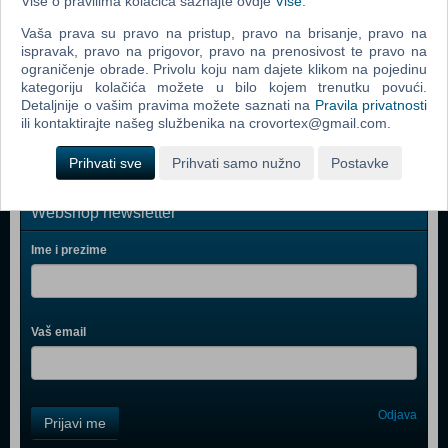
Više o pravilima kolačića saznajte ovdje
Više
.
LEGO Duplo Kreativna kutija za slaganje 10618
Vaša prava su pravo na pristup, pravo na brisanje, pravo na
LEGO Vatrogasna postaja 60004
ispravak, pravo na prigovor, pravo na prenosivost te pravo na
LEGO Delfinov kruzer 41015
ograničenje obrade. Privolu koju nam dajete klikom na pojedinu
kategoriju kolačića možete u bilo kojem trenutku povući.
LEGO Duplo luksuzna kutija zabave 10580
Detaljnije o vašim pravima možete saznati na
Pravila privatnosti
ili kontaktirajte našeg službenika na crovortex@gmail.com.
Prihvati sve
Prihvati samo nužno
Postavke
Webshop newsletter
Ime i prezime
Vaš email
Control
Odjava
Prijavi me
Field