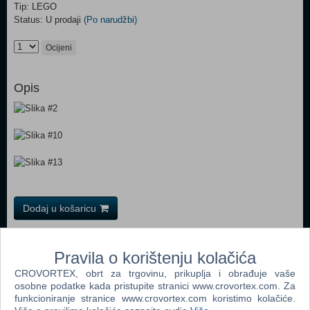
Tip: LEGO
Status: U prodaji
(Po narudžbi)
Ocijeni
Opis
Dodaj u košaricu
Popularno
Pravila o korištenju kolačića
LEGO Duplo Osnovne kocke 6176
CROVORTEX, obrt za trgovinu, prikuplja i obrađuje vaše
osobne podatke kada pristupite stranici www.crovortex.com. Za
LEGO Policijska postaja 60047
funkcioniranje stranice www.crovortex.com koristimo kolačiće.