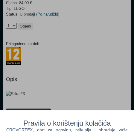
Cijena: 84,00 €
Tip: LEGO
Status: U prodaji
(Po narudžbi)
Ocijeni
Prilagođeno za dob:
Opis
Dodaj u košaricu
Pravila o korištenju kolačića
Popularno
CROVORTEX, obrt za trgovinu, prikuplja i obrađuje vaše