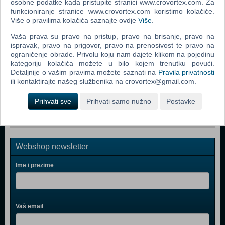
osobne podatke kada pristupite stranici www.crovortex.com. Za
LEGO Duplo Osnovne kocke 6176
funkcioniranje stranice www.crovortex.com koristimo kolačiće.
Više o pravilima kolačića saznajte ovdje
Više
.
LEGO Policijska postaja 60047
Vaša prava su pravo na pristup, pravo na brisanje, pravo na
LEGO Duplo Kreativna kutija za slaganje 10618
ispravak, pravo na prigovor, pravo na prenosivost te pravo na
ograničenje obrade. Privolu koju nam dajete klikom na pojedinu
LEGO Vatrogasna postaja 60004
kategoriju kolačića možete u bilo kojem trenutku povući.
Detaljnije o vašim pravima možete saznati na
Pravila privatnosti
LEGO Delfinov kruzer 41015
ili kontaktirajte našeg službenika na crovortex@gmail.com.
LEGO Duplo luksuzna kutija zabave 10580
Prihvati sve
Prihvati samo nužno
Postavke
Webshop newsletter
Ime i prezime
Vaš email