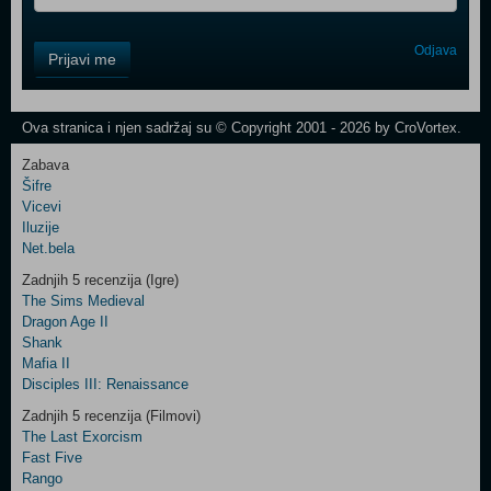
Control
Odjava
Prijavi me
Field
One
Newsletter
Ova stranica i njen sadržaj su © Copyright 2001 - 2026 by CroVortex.
Zabava
Šifre
Control
Vicevi
Field
Iluzije
Two
Net.bela
Newsletter
Zadnjih 5 recenzija (Igre)
The Sims Medieval
Dragon Age II
Shank
Control
Mafia II
Field
Disciples III: Renaissance
Three
Newsletter
Zadnjih 5 recenzija (Filmovi)
The Last Exorcism
Fast Five
Rango