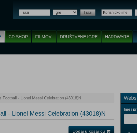
Traži
E
CD SHOP
FILMOVI
DRUŠTVENE IGRE
HARDWARE
Websh
 Football - Lionel Messi Celebration (43018)N
Ime i p
ll - Lionel Messi Celebration (43018)N
Dodaj u košaricu
Vaš ema