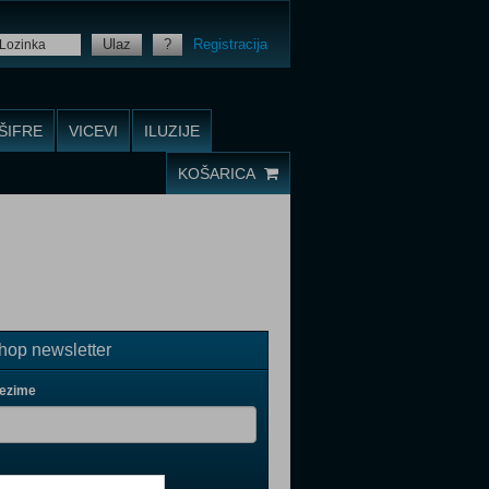
Ulaz
?
Registracija
ŠIFRE
VICEVI
ILUZIJE
KOŠARICA
op newsletter
rezime
il