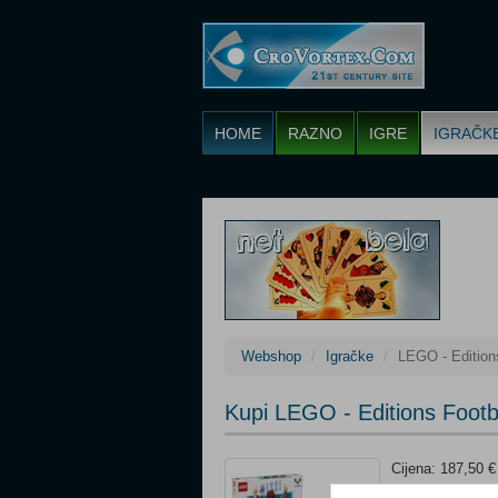
HOME
RAZNO
IGRE
IGRAČK
Webshop
Igračke
LEGO - Editions
Kupi LEGO - Editions Footba
Cijena: 187,50 €
Tip: LEGO