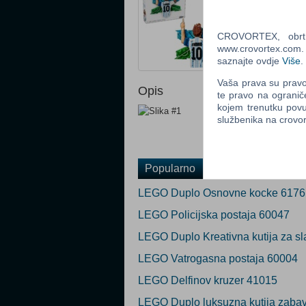
Status: U prodaj
CROVORTEX, obrt z
Ocijeni
www.crovortex.com. Z
saznajte ovdje
Više
.
Vaša prava su pravo 
Opis
te pravo na ogranič
kojem trenutku povu
službenika na crov
Popularno
LEGO Duplo Osnovne kocke 6176
LEGO Policijska postaja 60047
LEGO Duplo Kreativna kutija za s
LEGO Vatrogasna postaja 60004
LEGO Delfinov kruzer 41015
LEGO Duplo luksuzna kutija zaba