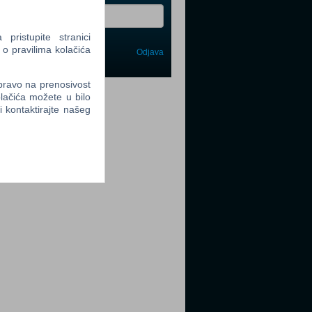
ristupite stranici
 o pravilima kolačića
Odjava
avi me
 pravo na prenosivost
tter
lačića možete u bilo
li kontaktirajte našeg
tter
tter