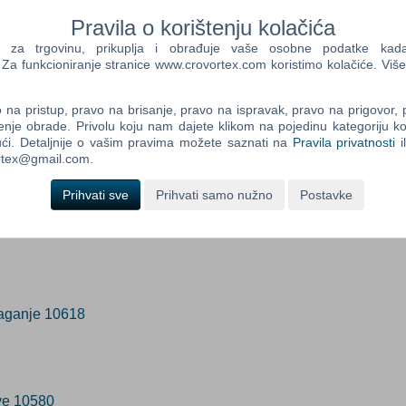
i
(Po narudžbi)
Pravila o korištenju kolačića
a trgovinu, prikuplja i obrađuje vaše osobne podatke kada p
a funkcioniranje stranice www.crovortex.com koristimo kolačiće. Više
Control
Prij
Field
One
na pristup, pravo na brisanje, pravo na ispravak, pravo na prigovor,
Newsle
enje obrade. Privolu koju nam dajete klikom na pojedinu kategoriju ko
ći. Detaljnije o vašim pravima možete saznati na
Pravila privatnosti
i
ortex@gmail.com.
Control
Prihvati sve
Prihvati samo nužno
Postavke
Field
Two
Newsle
laganje 10618
Control
Field
Three
Newsle
ve 10580