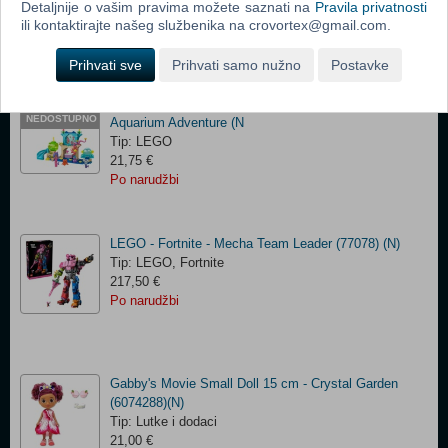
Tip: LEGO
Detaljnije o vašim pravima možete saznati na
Pravila privatnosti
53,25 €
ili kontaktirajte našeg službenika na crovortex@gmail.com.
Po narudžbi
Prihvati sve
Prihvati samo nužno
Postavke
LEGO - Gabby's Dollhouse - Mermaid Gabby's
PRIVREMENO
NEDOSTUPNO
Aquarium Adventure (N
Tip: LEGO
21,75 €
Po narudžbi
LEGO - Fortnite - Mecha Team Leader (77078) (N)
Tip: LEGO, Fortnite
217,50 €
Po narudžbi
Gabby's Movie Small Doll 15 cm - Crystal Garden
(6074288)(N)
Tip: Lutke i dodaci
21,00 €