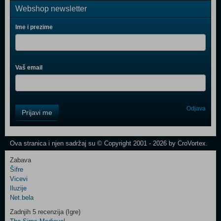
Webshop newsletter
Ime i prezime
Vaš email
Control
Odjava
Prijavi me
Field
One
Newsletter
Ova stranica i njen sadržaj su © Copyright 2001 - 2026 by CroVortex.
Zabava
Šifre
Control
Vicevi
Field
Iluzije
Two
Net.bela
Newsletter
Zadnjih 5 recenzija (Igre)