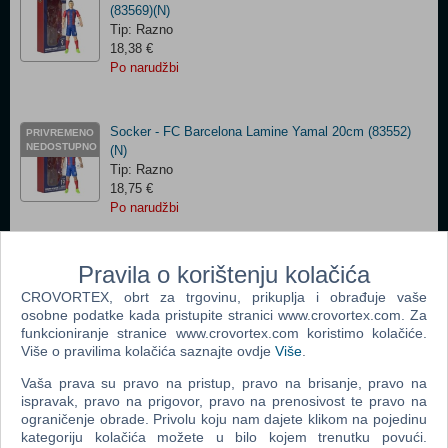
(83569)(N)
Tip: Razno
18,38 €
Po narudžbi
Socker - FC Barcelona Lamine Yamal 20cm (83552)
PRIVREMENO
NEDOSTUPNO
(N)
Tip: Razno
18,75 €
Po narudžbi
Pravila o korištenju kolačića
Socker - Argentina Lionel Messi 20cm (83712) (N)
PRIVREMENO
NEDOSTUPNO
Tip: Razno
CROVORTEX, obrt za trgovinu, prikuplja i obrađuje vaše
18,75 €
osobne podatke kada pristupite stranici www.crovortex.com. Za
Po narudžbi
funkcioniranje stranice www.crovortex.com koristimo kolačiće.
Više o pravilima kolačića saznajte ovdje
Više
.
Vaša prava su pravo na pristup, pravo na brisanje, pravo na
ispravak, pravo na prigovor, pravo na prenosivost te pravo na
LEGO - Gabby's Dollhouse - Sweet Treat Mountain
PRIVREMENO
ograničenje obrade. Privolu koju nam dajete klikom na pojedinu
NEDOSTUPNO
and Kitty Garden
kategoriju kolačića možete u bilo kojem trenutku povući.