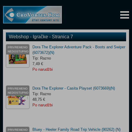
Webshop - Igračke - Stranica 7
Dora The Explorer Adventure Pack - Boots and Swiper
PRIVREMENO
NEDOSTUPNO
(6073672)(N)
Tip: Razno
7,49 €
Po narudžbi
Dora The Explorer - Casita Playset (6073669)(N)
PRIVREMENO
NEDOSTUPNO
Tip: Razno
48,75 €
Po narudžbi
Bluey - Heeler Family Road Trip Vehicle (90262) (N)
PRIVREMENO