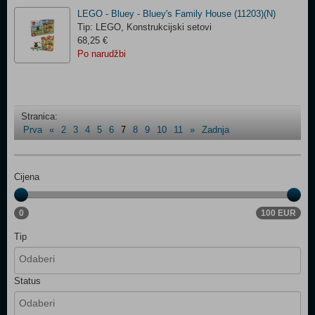
LEGO - Bluey - Bluey's Family House (11203)(N)
Tip: LEGO, Konstrukcijski setovi
68,25 €
Po narudžbi
Stranica:
Prva
«
2
3
4
5
6
7
8
9
10
11
»
Zadnja
Cijena
0
100 EUR
Tip
Status