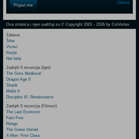
Control
Odjava
Prijavi me
Field
One
Newsletter
Ova stranica i njen sadržaj su © Copyright 2001 - 2026 by CroVortex.
Zabava
Šifre
Control
Vicevi
Field
Iluzije
Two
Net.bela
Newsletter
Zadnjih 5 recenzija (Igre)
The Sims Medieval
Dragon Age II
Shank
Control
Mafia II
Field
Disciples III: Renaissance
Three
Newsletter
Zadnjih 5 recenzija (Filmovi)
The Last Exorcism
Fast Five
Rango
The Green Hornet
X-Men: First Class