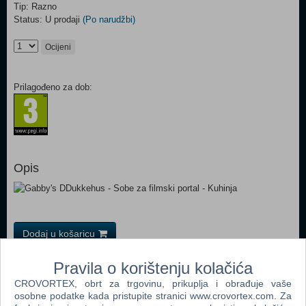
Tip: Razno
Status: U prodaji
(Po narudžbi)
Ocijeni
Prilagođeno za dob:
Opis
Dodaj u košaricu
Pravila o korištenju kolačića
Popularno
CROVORTEX, obrt za trgovinu, prikuplja i obrađuje vaše
Easy Nails - Perfect Paint Nail Spa (05776) (N)
osobne podatke kada pristupite stranici www.crovortex.com. Za