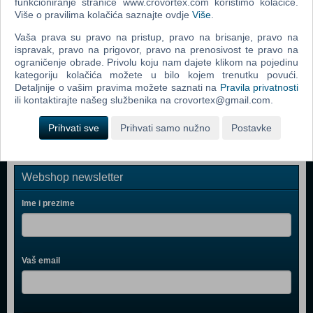
funkcioniranje stranice www.crovortex.com koristimo kolačiće.
Bop It Micro
Više o pravilima kolačića saznajte ovdje
Više
.
Easy Braids (06455) (N)
Vaša prava su pravo na pristup, pravo na brisanje, pravo na
ispravak, pravo na prigovor, pravo na prenosivost te pravo na
Boon - Pipes (B11088)
ograničenje obrade. Privolu koju nam dajete klikom na pojedinu
kategoriju kolačića možete u bilo kojem trenutku povući.
Boon - Lawn, Green (B377)
Detaljnije o vašim pravima možete saznati na
Pravila privatnosti
Bop It 2016
ili kontaktirajte našeg službenika na crovortex@gmail.com.
Prihvati sve
Prihvati samo nužno
Postavke
Webshop newsletter
Ime i prezime
Vaš email