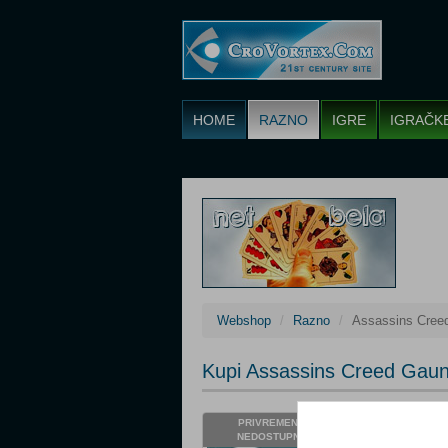
HOME
RAZNO
IGRE
IGRAČK
Webshop
Razno
Assassins Creed
Kupi Assassins Creed Gaun
Cijena: 9,03 €
PRIVREMENO
NEDOSTUPNO
Status: Privre