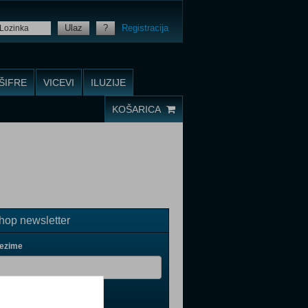
Ulaz
?
Registracija
ŠIFRE
VICEVI
ILUZIJE
KOŠARICA
op newsletter
rezime
il