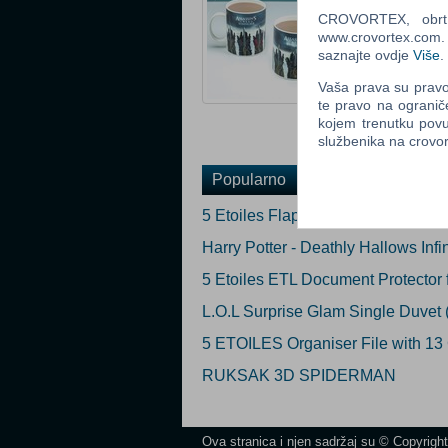
CROVORTEX, obrt z
Ocijeni
www.crovortex.com. Z
saznajte ovdje
Više
.
Obavijesti me k
Vaša prava su pravo 
Email
:
te pravo na ogranič
kojem trenutku povu
službenika na crov
Popularno
5 Etoiles Flap Elasticated Docume
Harry Potter - Deathly Hallows Inf
5 Etoiles ETL Document Protector f
L.O.L Surprise Glam Single Duvet 
5 ETOILES Organiser File with 13
RUKSAK 3D SPIDERMAN
Ova stranica i njen sadržaj su © Copyrigh