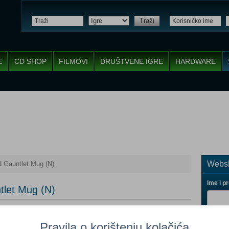
Traži
E
CD SHOP
FILMOVI
DRUŠTVENE IGRE
HARDWARE
Websh
 Gauntlet Mug (N)
Ime i p
tlet Mug (N)
Pravila o korištenju kolačića
meno nedostupno
(Po narudžbi)
Vaš ema