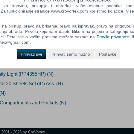
a trgovinu, prikuplja i obrađuje vaše osobne podatke kada p
a funkcioniranje stranice www.crovortex.com koristimo kolačiće. Više
ada proizvod postane dostupan:
Control
Prij
na pristup, pravo na brisanje, pravo na ispravak, pravo na prigovor,
Field
Prijavi me
enje obrade. Privolu koju nam dajete klikom na pojedinu kategoriju ko
One
ći. Detaljnije o vašim pravima možete saznati na
Pravila privatnosti
i
Newsle
ortex@gmail.com.
Prihvati sve
Prihvati samo nužno
Postavke
Control
nt Folders Purple Card (5 pck)N
Field
inity Light (PP4355HP) (N)
Two
Newsle
or 20 Sheets Set of 5 Ass. (N)
(N)
 Compartments and Pockets (N)
Control
Field
Three
Newsle
t 2001 - 2026 by CroVortex.