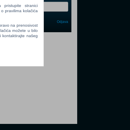
ristupite stranici
 o pravilima kolačića
Odjava
avi me
 pravo na prenosivost
lačića možete u bilo
li kontaktirajte našeg
tter
tter
tter