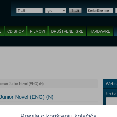
Traži
E
CD SHOP
FILMOVI
DRUŠTVENE IGRE
HARDWARE
Websh
rman Junior Novel (ENG) (N)
Ime i p
unior Novel (ENG) (N)
Pravila o korištenju kolačića
meno nedostupno
(Po narudžbi)
Vaš ema