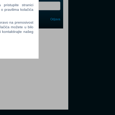
ristupite stranici
 o pravilima kolačića
Odjava
avi me
 pravo na prenosivost
lačića možete u bilo
li kontaktirajte našeg
tter
tter
tter