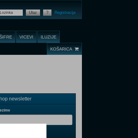
Ulaz
?
Registracija
ŠIFRE
VICEVI
ILUZIJE
KOŠARICA
op newsletter
rezime
il