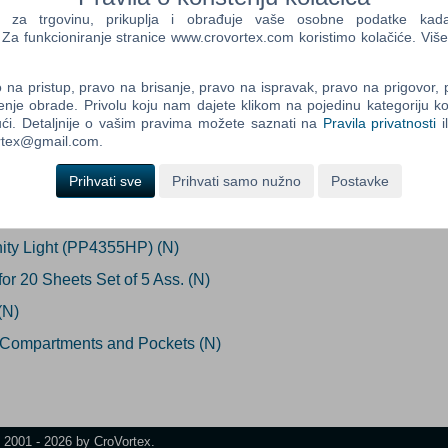
a trgovinu, prikuplja i obrađuje vaše osobne podatke kada p
a funkcioniranje stranice www.crovortex.com koristimo kolačiće. Više
ada proizvod postane dostupan:
Control
Prij
na pristup, pravo na brisanje, pravo na ispravak, pravo na prigovor,
Field
Prijavi me
enje obrade. Privolu koju nam dajete klikom na pojedinu kategoriju ko
One
ći. Detaljnije o vašim pravima možete saznati na
Pravila privatnosti
i
Newsle
ortex@gmail.com.
Prihvati sve
Prihvati samo nužno
Postavke
Control
nt Folders Purple Card (5 pck)N
Field
inity Light (PP4355HP) (N)
Two
Newsle
or 20 Sheets Set of 5 Ass. (N)
(N)
 Compartments and Pockets (N)
Control
Field
Three
Newsle
t 2001 - 2026 by CroVortex.