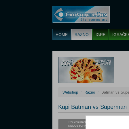
HOME
RAZNO
IGRE
IGRAČK
Webshop
Razno
Batman vs Supe
Kupi Batman vs Superman J
Cijena: 3,45 €
PRIVREMENO
NEDOSTUPNO
Status: Privre