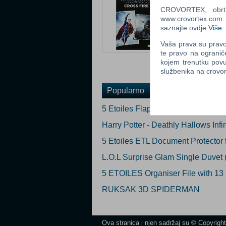
CROVORTEX, obrt z
Ocijeni
www.crovortex.com. Z
saznajte ovdje
Više
.
Obavijesti me k
Vaša prava su pravo 
Email
:
te pravo na ogranič
kojem trenutku povu
službenika na crov
Popularno
5 Etoiles Flap Elasticated Docume
Harry Potter - Deathly Hallows Inf
5 Etoiles ETL Document Protector f
L.O.L Surprise Glam Single Duvet 
5 ETOILES Organiser File with 13
RUKSAK 3D SPIDERMAN
Ova stranica i njen sadržaj su © Copyrigh