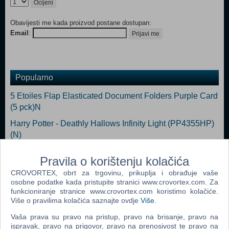
Ocijeni
Obavijesti me kada proizvod postane dostupan:
Email
:
Prijavi me
Popularno
5 Etoiles Flap Elasticated Document Folders Purple Card
(5 pck)N
Harry Potter - Deathly Hallows Infinity Light (PP4355HP)
(N)
5 Etoiles ETL Document Protector for 20 Sheets Set of 5
Pravila o korištenju kolačića
Ass. (N)
CROVORTEX, obrt za trgovinu, prikuplja i obrađuje vaše
L.O.L Surprise Glam Single Duvet (N)
osobne podatke kada pristupite stranici www.crovortex.com. Za
funkcioniranje stranice www.crovortex.com koristimo kolačiće.
5 ETOILES Organiser File with 13 Compartments and
Više o pravilima kolačića saznajte ovdje
Više
.
Pockets (N)
Vaša prava su pravo na pristup, pravo na brisanje, pravo na
RUKSAK 3D SPIDERMAN
ispravak, pravo na prigovor, pravo na prenosivost te pravo na