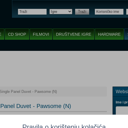
Traži
E
CD SHOP
FILMOVI
DRUŠTVENE IGRE
HARDWARE
Websh
Single Panel Duvet - Pawsome (N)
Ime i p
e Panel Duvet - Pawsome (N)
Pravila o korištenju kolačića
meno nedostupno
(Po narudžbi)
Vaš ema