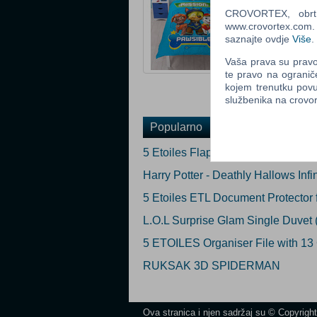
CROVORTEX, obrt z
Ocijeni
www.crovortex.com. Z
saznajte ovdje
Više
.
Obavijesti me k
Vaša prava su pravo 
Email
:
te pravo na ogranič
kojem trenutku povu
službenika na crov
Popularno
5 Etoiles Flap Elasticated Docume
Harry Potter - Deathly Hallows Inf
5 Etoiles ETL Document Protector f
L.O.L Surprise Glam Single Duvet 
5 ETOILES Organiser File with 13
RUKSAK 3D SPIDERMAN
Ova stranica i njen sadržaj su © Copyrigh