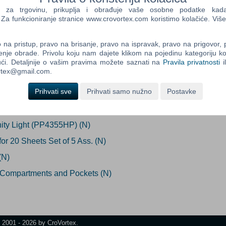
a trgovinu, prikuplja i obrađuje vaše osobne podatke kada p
a funkcioniranje stranice www.crovortex.com koristimo kolačiće. Više
ada proizvod postane dostupan:
Control
Prij
na pristup, pravo na brisanje, pravo na ispravak, pravo na prigovor,
Field
Prijavi me
enje obrade. Privolu koju nam dajete klikom na pojedinu kategoriju ko
One
ći. Detaljnije o vašim pravima možete saznati na
Pravila privatnosti
i
Newsle
ortex@gmail.com.
Prihvati sve
Prihvati samo nužno
Postavke
Control
nt Folders Purple Card (5 pck)N
Field
inity Light (PP4355HP) (N)
Two
Newsle
or 20 Sheets Set of 5 Ass. (N)
(N)
 Compartments and Pockets (N)
Control
Field
Three
Newsle
t 2001 - 2026 by CroVortex.