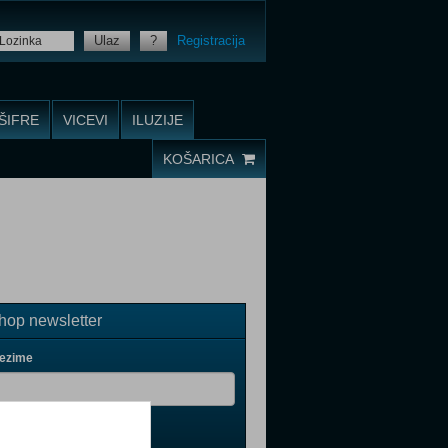
Ulaz
?
Registracija
ŠIFRE
VICEVI
ILUZIJE
KOŠARICA
op newsletter
rezime
il