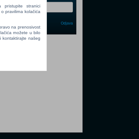
ristupite stranici
 o pravilima kolačića
Odjava
avi me
 pravo na prenosivost
lačića možete u bilo
li kontaktirajte našeg
tter
tter
tter