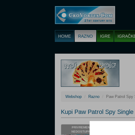
HOME
RAZNO
IGRE
IGRAČK
Webshop
Razno
Paw Patrol Spy 
Kupi Paw Patrol Spy Singl
Cijena: 17,25 €
PRIVREMENO
NEDOSTUPNO
Status: Privre