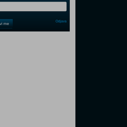
Odjava
avi me
tter
tter
tter