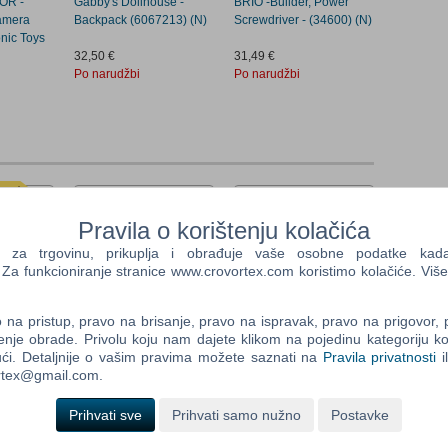
OR -
Gabby's Dollhouse -
BRIO -Builder, Power
Camera
Backpack (6067213) (N)
Screwdriver - (34600) (N)
onic Toys
32,50 €
31,49 €
Po narudžbi
Po narudžbi
Pravila o korištenju kolačića
a trgovinu, prikuplja i obrađuje vaše osobne podatke kada p
a funkcioniranje stranice www.crovortex.com koristimo kolačiće. Više
7:30:50
na pristup, pravo na brisanje, pravo na ispravak, pravo na prigovor,
enje obrade. Privolu koju nam dajete klikom na pojedinu kategoriju ko
o VI (PS
Rock Band 4 Rivals
Unknown9: Awakening
ći. Detaljnije o vašim pravima možete saznati na
Pravila privatnosti
i
Bundle (Xbox One)
(N) (Xbox One)
ortex@gmail.com.
antura
(Europe) (Xbox One)
Platforma: Xbox One
Platforma: Xbox One
Žanr: Akcija
Prihvati sve
Prihvati samo nužno
Postavke
87,00 €
21,40 €
Za download
Po narudžbi