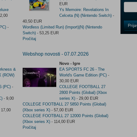
EUR
eluxe
Ys Memoire: Revelations In
2,00
Celceta (N) (Nintendo Switch)
-
40,50 EUR
Control
Prij
(PC)
-
Wordless (Limited Run) (Import)(N) (Nintendo
Field
Switch)
- 53,25 EUR
One
Pročitaj
Newsle
Webshop novosti - 07.07.2026
Novo - Igre
Control
arkness &
EA SPORTS FC 26 - The
Field
DX (ROW)
World's Game Edition (PC)
-
Two
30,00 EUR
Newsle
6 (PC)
-
COLLEGE FOOTBALL 27
2800 Points (Global) (Xbox
C)
- 9,00
series X)
- 29,00 EUR
COLLEGE FOOTBALL 27 5850 Points (Global)
Control
 17,00
(Xbox series X)
- 57,00 EUR
Field
COLLEGE FOOTBALL 27 12000 Points (Global)
Three
(Xbox series X)
- 114,00 EUR
Newsle
Pročitaj