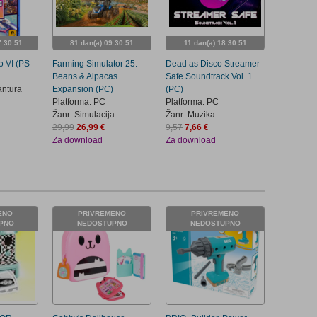
7:30:50
81 dan(a) 09:30:50
11 dan(a) 18:30:50
o VI (PS
Farming Simulator 25:
Dead as Disco Streamer
Beans & Alpacas
Safe Soundtrack Vol. 1
antura
Expansion (PC)
(PC)
Platforma: PC
Platforma: PC
Žanr: Simulacija
Žanr: Muzika
29,99
26,99 €
9,57
7,66 €
Za download
Za download
ENO
PRIVREMENO
PRIVREMENO
PNO
NEDOSTUPNO
NEDOSTUPNO