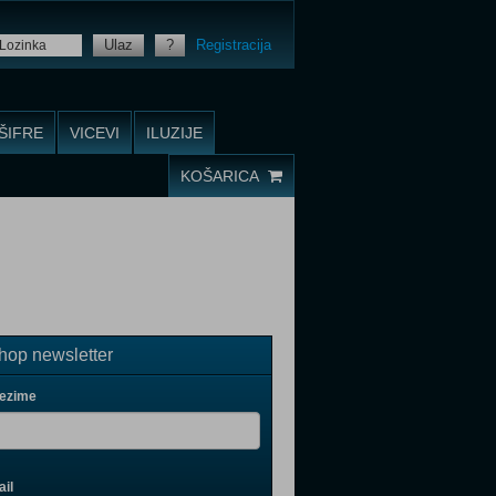
Ulaz
?
Registracija
ŠIFRE
VICEVI
ILUZIJE
KOŠARICA
op newsletter
rezime
il