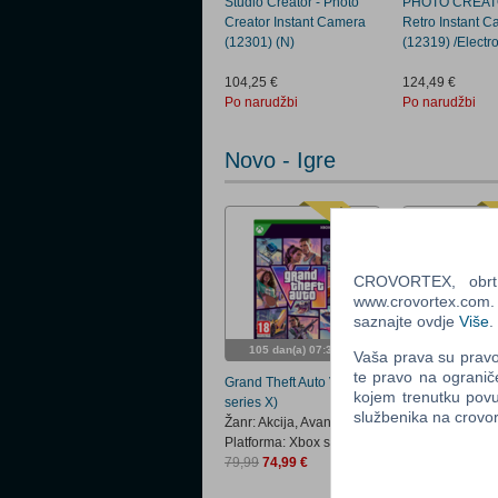
Studio Creator - Photo
PHOTO CREAT
Creator Instant Camera
Retro Instant 
(12301) (N)
(12319) /Electr
104,25 €
124,49 €
Po narudžbi
Po narudžbi
Novo - Igre
CROVORTEX, obrt z
www.crovortex.com. Z
saznajte ovdje
Više
.
105 dan(a) 07:30:50
105 dan(a) 0
Vaša prava su pravo 
te pravo na ogranič
Grand Theft Auto VI (Xbox
Grand Theft Aut
kojem trenutku povu
series X)
5)
službenika na crov
Žanr: Akcija, Avantura
Žanr: Akcija, Av
Platforma: Xbox series X
Platforma: PS 5
79,99
74,99 €
79,99
74,99 €