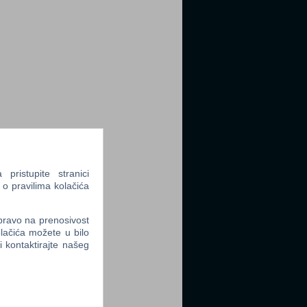
ristupite stranici
 o pravilima kolačića
 pravo na prenosivost
lačića možete u bilo
li kontaktirajte našeg