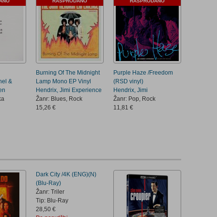
ANO
RASPRODANO
RASPRODANO
Burning Of The Midnight
Purple Haze /Freedom
hel &
Lamp Mono EP Vinyl
(RSD vinyl)
en
Hendrix, Jimi Experience
Hendrix, Jimi
ka
Žanr: Blues, Rock
Žanr: Pop, Rock
15,26 €
11,81 €
Dark City /4K (ENG)(N)
(Blu-Ray)
Žanr: Triler
Tip: Blu-Ray
28,50 €