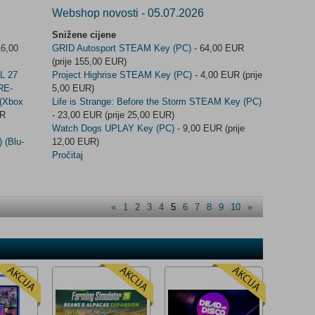
Webshop novosti - 05.07.2026
Snižene cijene
16,00
GRID Autosport STEAM Key (PC)
- 64,00 EUR
(prije 155,00 EUR)
L 27
Project Highrise STEAM Key (PC)
- 4,00 EUR (prije
RE-
5,00 EUR)
(Xbox
Life is Strange: Before the Storm STEAM Key (PC)
UR
- 23,00 EUR (prije 25,00 EUR)
Watch Dogs UPLAY Key (PC)
- 9,00 EUR (prije
(Blu-
12,00 EUR)
Pročitaj
«
1
2
3
4
5
6
7
8
9
10
»