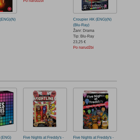
Po narudžbi
 (ENG)(N)
Croupier /4K (ENG)(N)
(Blu-Ray)
Žanr: Drama
Tip: Blu-Ray
23,25 €
Po narudžbi
 (ENG)
Five Nights at Freddy's -
Five Nights at Freddy's -