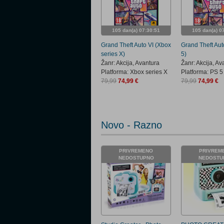
105 dan(a) 07:30:50
105 dan(a) 0
Grand Theft Auto VI (Xbox
Grand Theft Aut
series X)
5)
Žanr: Akcija, Avantura
Žanr: Akcija, Av
Platforma: Xbox series X
Platforma: PS 5
79,99
74,99 €
79,99
74,99 €
Novo - Razno
PRIVREMENO
PRIVREM
NEDOSTUPNO
NEDOSTU