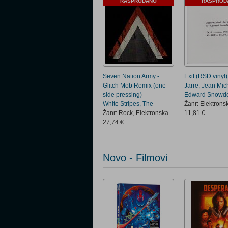
RASPRODANO
RASPROD
Seven Nation Army -
Exit (RSD vinyl)
Glitch Mob Remix (one
Jarre, Jean Mic
side pressing)
Edward Snowd
White Stripes, The
Žanr: Elektrons
Žanr: Rock, Elektronska
11,81 €
27,74 €
Novo - Filmovi