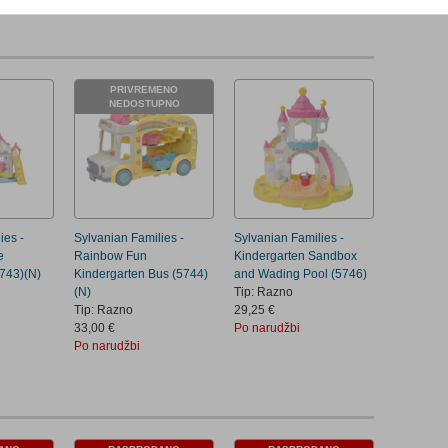
PRIVREMENO
NEDOSTUPNO
ies -
Sylvanian Families -
Sylvanian Families -
e
Rainbow Fun
Kindergarten Sandbox
5743)(N)
Kindergarten Bus (5744)
and Wading Pool (5746)
(N)
Tip: Razno
Tip: Razno
29,25 €
33,00 €
Po narudžbi
Po narudžbi