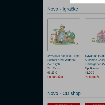
Novo - Igračke
Sylvanian Families - The
Sylvanian Famil
Secret Forest Waterfall
Sunshine Castl
(5761)(N)
Kindergarten (
Tip: Razno
Tip: Razno
66,25 €
42,00 €
Po narudžbi
Po narudžbi
Novo - CD shop