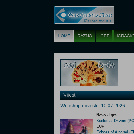
HOME
RAZNO
IGRE
IGRAČK
Vijesti
Webshop novosti - 10.07.2026
Novo - Igre
Backseat Drivers (PC
EUR
Echoes of Aincrad (E