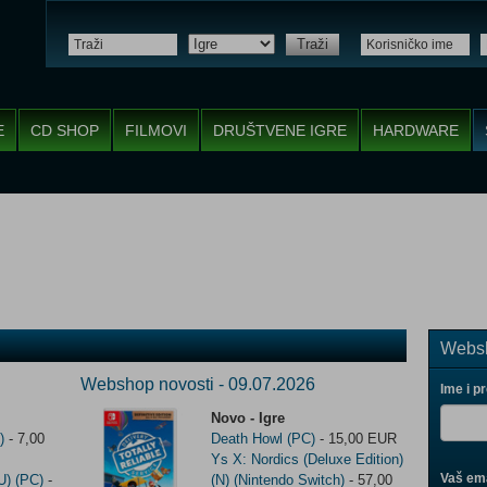
Traži
E
CD SHOP
FILMOVI
DRUŠTVENE IGRE
HARDWARE
Websh
Webshop novosti - 09.07.2026
Ime i p
Novo - Igre
)
- 7,00
Death Howl (PC)
- 15,00 EUR
Ys X: Nordics (Deluxe Edition)
Vaš ema
U) (PC)
-
(N) (Nintendo Switch)
- 57,00