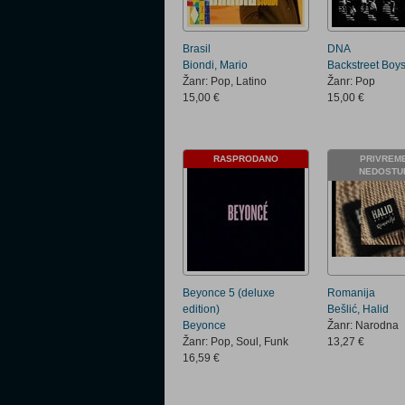
Brasil
DNA
Biondi, Mario
Backstreet Boy
Žanr: Pop, Latino
Žanr: Pop
15,00 €
15,00 €
RASPRODANO
PRIVREM
NEDOSTU
Beyonce 5 (deluxe
Romanija
edition)
Bešlić, Halid
Beyonce
Žanr: Narodna
Žanr: Pop, Soul, Funk
13,27 €
16,59 €