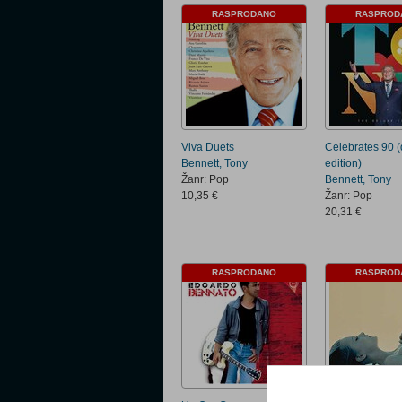
RASPRODANO
RASPROD
Viva Duets
Celebrates 90 
Bennett, Tony
edition)
Žanr: Pop
Bennett, Tony
10,35 €
Žanr: Pop
20,31 €
RASPRODANO
RASPROD