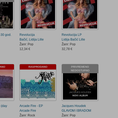
-30 god.
Revolucija
Revolucija LP
Bačić, Lidija Lille
Lidija Bačić Lille
Žanr: Pop
Žanr: Pop
12,34 €
32,78 €
ANO
RASPRODANO
PRIVREMENO
NEDOSTUPNO
 (day
Arcade Fire - EP
Jacques Houdek
Arcade Fire
GLAVOM I BRADOM
Žanr: Rock
Žanr: Pop