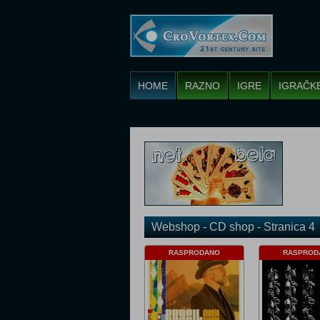
HOME
RAZNO
IGRE
IGRAČK
Webshop - CD shop - Stranica 4
RASPRODANO
RASPROD