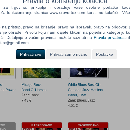
Pravila o korištenju kolačića
Camden Deluxe Best
Hello Like Before
Of..Rock'N'Rollers
Bassey, Dame Shirley
a trgovinu, prikuplja i obrađuje vaše osobne podatke kada p
Control
Bay City Rollers
/RPC
a funkcioniranje stranice www.crovortex.com koristimo kolačiće. Više
Field
Žanr: Pop, Rock
Žanr: Jazz, Pop
Two
6,24 €
7,43 €
Newsle
na pristup, pravo na brisanje, pravo na ispravak, pravo na prigovor,
enje obrade. Privolu koju nam dajete klikom na pojedinu kategoriju ko
ći. Detaljnije o vašim pravima možete saznati na
Pravila privatnosti
i
ANO
RASPRODANO
PRIVREMENO
ortex@gmail.com.
NEDOSTUPNO
Control
Field
Prihvati sve
Prihvati samo nužno
Postavke
Three
Newsle
si
Mirage Rock
White Blues Best Of -
ina Power
Band Of Horses
Camden Jazz Masters
Žanr: Rock
Baker, Chet
7,43 €
Žanr: Blues, Jazz
4,51 €
ENO
RASPRODANO
RASPRODANO
PNO