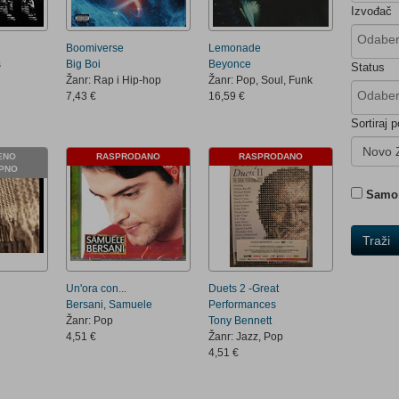
Izvođač
Boomiverse
Lemonade
s
Big Boi
Beyonce
Status
Žanr: Rap i Hip-hop
Žanr: Pop, Soul, Funk
7,43 €
16,59 €
Sortiraj p
Novo 
ENO
RASPRODANO
RASPRODANO
PNO
Samo 
Traži
Un'ora con...
Duets 2 -Great
Bersani, Samuele
Performances
Žanr: Pop
Tony Bennett
4,51 €
Žanr: Jazz, Pop
4,51 €