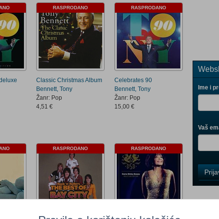
ANO
RASPRODANO
RASPRODANO
Websh
(deluxe
Classic Christmas Album
Celebrates 90
Ime i p
Bennett, Tony
Bennett, Tony
Žanr: Pop
Žanr: Pop
4,51 €
15,00 €
Vaš ema
ANO
RASPRODANO
RASPRODANO
Control
Prij
Field
One
Newsle