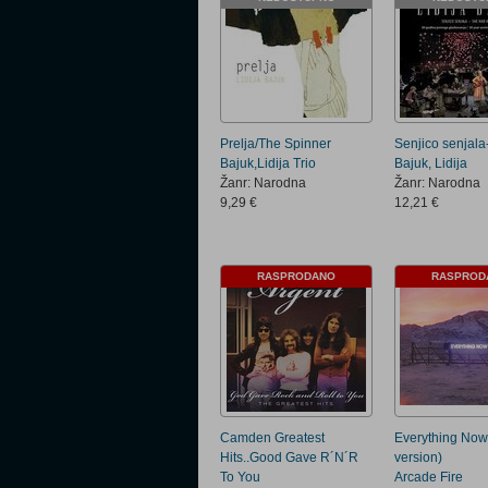
Prelja/The Spinner
Senjico senjala
Bajuk,Lidija Trio
Bajuk, Lidija
Žanr: Narodna
Žanr: Narodna
9,29 €
12,21 €
RASPRODANO
RASPROD
Camden Greatest
Everything Now
Hits..Good Gave R´N´R
version)
To You
Arcade Fire