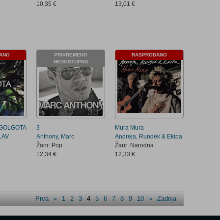
10,35 €
13,01 €
ANO
PRIVREMENO
RASPRODANO
NEDOSTUPNO
 GOLGOTA
3
Mura Mura
LAV
Anthony, Marc
Andreja, Rundek & Ekipa
Žanr: Pop
Žanr: Narodna
12,34 €
12,33 €
Prva
«
1
2
3
4
5
6
7
8
9
10
»
Zadnja