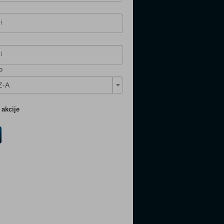
o
Z-A
akcije