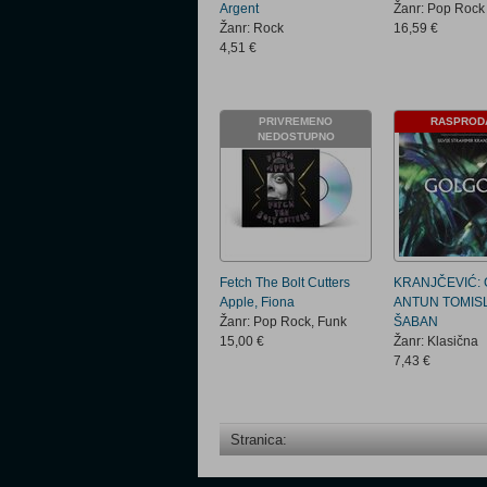
Argent
Žanr: Pop Rock
Žanr: Rock
16,59 €
4,51 €
PRIVREMENO
RASPROD
NEDOSTUPNO
Fetch The Bolt Cutters
KRANJČEVIĆ:
Apple, Fiona
ANTUN TOMIS
Žanr: Pop Rock, Funk
ŠABAN
15,00 €
Žanr: Klasična
7,43 €
Stranica: