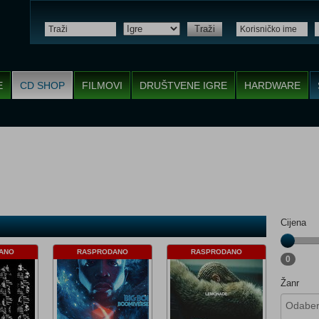
Traži
E
CD SHOP
FILMOVI
DRUŠTVENE IGRE
HARDWARE
Cijena
ANO
RASPRODANO
RASPRODANO
0
Žanr