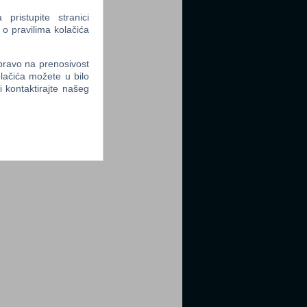
ristupite stranici
 o pravilima kolačića
tter
 pravo na prenosivost
lačića možete u bilo
li kontaktirajte našeg
tter