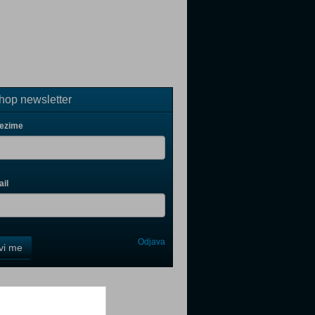
op newsletter
rezime
il
Odjava
avi me
tter