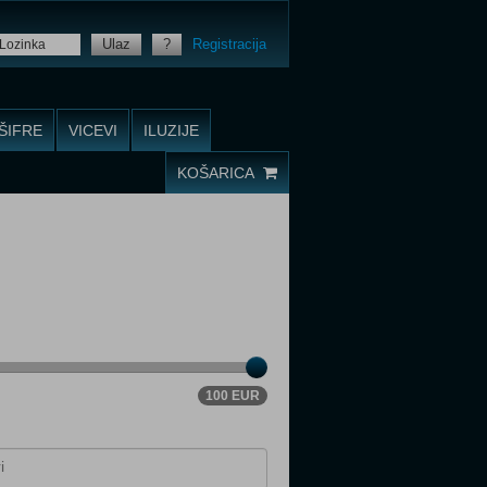
Ulaz
?
Registracija
ŠIFRE
VICEVI
ILUZIJE
KOŠARICA
100 EUR