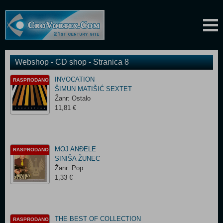
Webshop - CD shop - Stranica 8
INVOCATION
RASPRODANO
ŠIMUN MATIŠIĆ SEXTET
Žanr: Ostalo
11,81 €
MOJ ANĐELE
RASPRODANO
SINIŠA ŽUNEC
Žanr: Pop
1,33 €
THE BEST OF COLLECTION
RASPRODANO