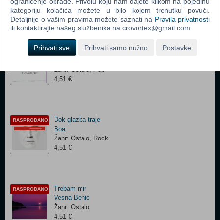
Žanr: Ostalo, Pop Rock, Soul
ograničenje obrade. Privolu koju nam dajete klikom na pojedinu
kategoriju kolačića možete u bilo kojem trenutku povući.
18,45 €
Detaljnije o vašim pravima možete saznati na
Pravila privatnosti
ili kontaktirajte našeg službenika na crovortex@gmail.com.
Prihvati sve
Prihvati samo nužno
Postavke
Indigo
RASPRODANO
Boa
Žanr: Ostalo, Pop
4,51 €
Dok glazba traje
RASPRODANO
Boa
Žanr: Ostalo, Rock
4,51 €
Trebam mir
RASPRODANO
Vesna Benić
Žanr: Ostalo
4,51 €