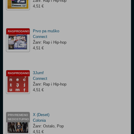
Žanr: Rap i Hip-hop
4,51 €
Prvo pa muško
RASPRODANO
Connect
Žanr: Rap i Hip-hop
4,51 €
3Jumf
RASPRODANO
Connect
Žanr: Rap i Hip-hop
4,51 €
X (Deset)
PRIVREMENO
NEDOSTUPNO
Colonia
Žanr: Ostalo, Pop
4,51 €