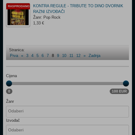
KONTRA REGULE - TRIBUTE TO DINO DVORNIK
RASPRODANO
RAZNI IZVOĐAČI
Žanr: Pop Rock
1,33 €
Stranica:
Prva
«
3
4
5
6
7
8
9
10
11
12
»
Zadnja
Cijena
0
100 EUR
Žanr
Izvođač