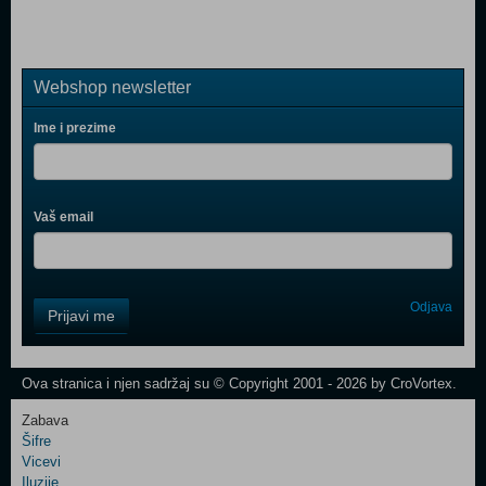
Webshop newsletter
Ime i prezime
Vaš email
Control
Odjava
Prijavi me
Field
One
Newsletter
Ova stranica i njen sadržaj su © Copyright 2001 - 2026 by CroVortex.
Zabava
Šifre
Control
Vicevi
Field
Iluzije