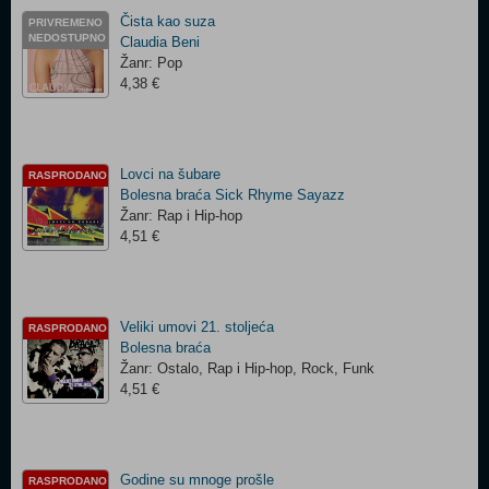
Čista kao suza
PRIVREMENO
NEDOSTUPNO
Claudia Beni
Žanr: Pop
4,38 €
Lovci na šubare
RASPRODANO
Bolesna braća Sick Rhyme Sayazz
Žanr: Rap i Hip-hop
4,51 €
Veliki umovi 21. stoljeća
RASPRODANO
Bolesna braća
Žanr: Ostalo, Rap i Hip-hop, Rock, Funk
4,51 €
Godine su mnoge prošle
RASPRODANO