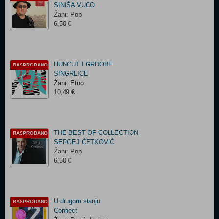
SINIŠA VUCO
Žanr: Pop
6,50 €
HUNCUT I GRDOBE
RASPRODANO
SINGRLICE
Žanr: Etno
10,49 €
THE BEST OF COLLECTION
RASPRODANO
SERGEJ ĆETKOVIĆ
Žanr: Pop
6,50 €
U drugom stanju
RASPRODANO
Connect