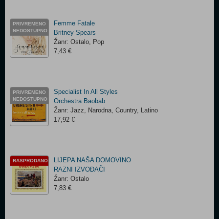
Femme Fatale
PRIVREMENO
NEDOSTUPNO
Britney Spears
Žanr: Ostalo, Pop
7,43 €
Specialist In All Styles
PRIVREMENO
NEDOSTUPNO
Orchestra Baobab
Žanr: Jazz, Narodna, Country, Latino
17,92 €
LIJEPA NAŠA DOMOVINO
RASPRODANO
RAZNI IZVOĐAČI
Žanr: Ostalo
7,83 €