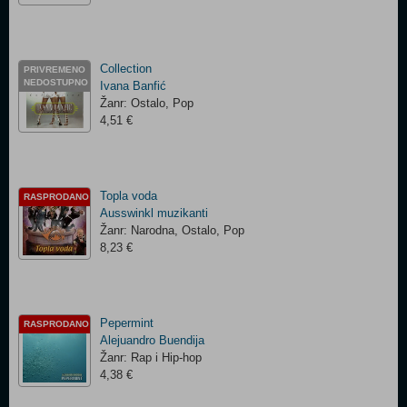
Collection
PRIVREMENO
NEDOSTUPNO
Ivana Banfić
Žanr: Ostalo, Pop
4,51 €
Topla voda
RASPRODANO
Ausswinkl muzikanti
Žanr: Narodna, Ostalo, Pop
8,23 €
Pepermint
RASPRODANO
Alejuandro Buendija
Žanr: Rap i Hip-hop
4,38 €