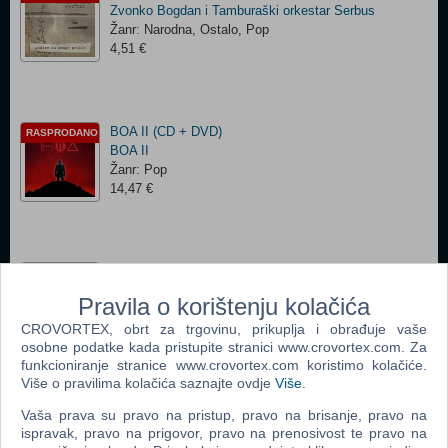
Zvonko Bogdan i Tamburaški orkestar Serbus
Žanr: Narodna, Ostalo, Pop
4,51 €
BOA II (CD + DVD)
RASPRODANO
BOA II
Žanr: Pop
14,47 €
VII (Sedam)
RASPRODANO
Boa
Pravila o korištenju kolačića
Žanr: Pop
CROVORTEX, obrt za trgovinu, prikuplja i obrađuje vaše
4,51 €
osobne podatke kada pristupite stranici www.crovortex.com. Za
funkcioniranje stranice www.crovortex.com koristimo kolačiće.
Više o pravilima kolačića saznajte ovdje
Više
.
Tvornica kulture Live 35 godina (CD + Blu Ray)
Vaša prava su pravo na pristup, pravo na brisanje, pravo na
RASPRODANO
Boa
ispravak, pravo na prigovor, pravo na prenosivost te pravo na