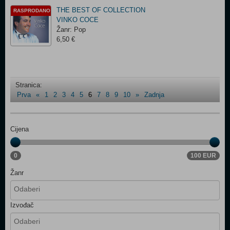
THE BEST OF COLLECTION
RASPRODANO
VINKO COCE
Žanr: Pop
6,50 €
Stranica:
Prva
«
1
2
3
4
5
6
7
8
9
10
»
Zadnja
Cijena
0
100 EUR
Žanr
Izvođač