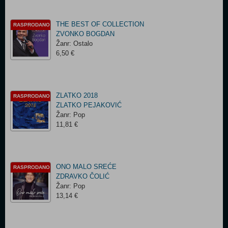
THE BEST OF COLLECTION
RASPRODANO
ZVONKO BOGDAN
Žanr: Ostalo
6,50 €
ZLATKO 2018
RASPRODANO
ZLATKO PEJAKOVIĆ
Žanr: Pop
11,81 €
ONO MALO SREĆE
RASPRODANO
ZDRAVKO ČOLIĆ
Žanr: Pop
13,14 €