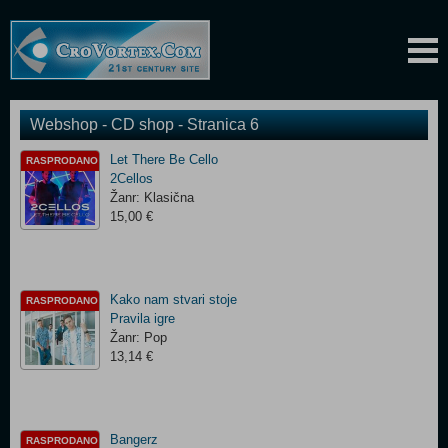
Webshop - CD shop - Stranica 6
Let There Be Cello
RASPRODANO
2Cellos
Žanr: Klasična
15,00 €
Kako nam stvari stoje
RASPRODANO
Pravila igre
Žanr: Pop
13,14 €
Bangerz
RASPRODANO