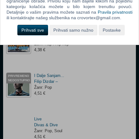
Žanr: Pop
ograničenje obrade. Privolu koju nam dajete klikom na pojedinu
kategoriju kolačića možete u bilo kojem trenutku povući.
4,51 €
Detaljnije o vašim pravima možete saznati na
Pravila privatnosti
ili kontaktirajte našeg službenika na crovortex@gmail.com.
Prihvati sve
Prihvati samo nužno
Postavke
Sex, Dope & Hip-Hop
PRIVREMENO
NEDOSTUPNO
DJ Pimp
Žanr: Rap i Hip-hop
4,38 €
I Dalje Sanjam...
PRIVREMENO
NEDOSTUPNO
Filip Dizdar ‎–
Žanr: Pop
4,51 €
Live
Divas & Dive
Žanr: Pop, Soul
4,51 €