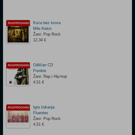
Kuća bez krova
RASPRODANO
Mile Kekin
Žanr: Pop Rock
12,34 €
Odličan CD
RASPRODANO
Frenkie
Žanr: Rap i Hip-hop
4,51 €
Igra čekanja
RASPRODANO
Fluentes
Žanr: Pop Rock
4,51 €