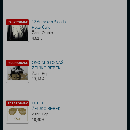
12 Autorskih Skladbi
RASPRODANO
Petar Čulić ‎
Žanr: Ostalo
4,51 €
ONO NEŠTO NAŠE
RASPRODANO
ŽELJKO BEBEK
Žanr: Pop
13,14 €
DUETI
RASPRODANO
ŽELJKO BEBEK
Žanr: Pop
10,49 €