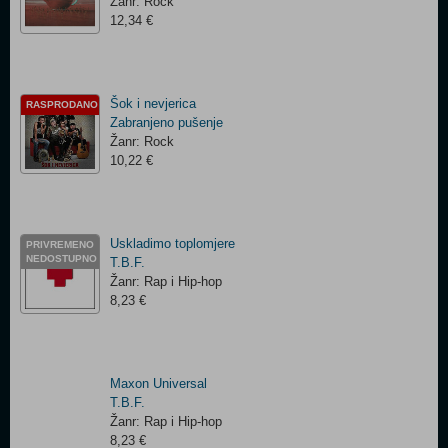
Žanr: Rock
12,34 €
Šok i nevjerica
RASPRODANO
Zabranjeno pušenje
Žanr: Rock
10,22 €
Uskladimo toplomjere
PRIVREMENO
NEDOSTUPNO
T.B.F.
Žanr: Rap i Hip-hop
8,23 €
Maxon Universal
T.B.F.
Žanr: Rap i Hip-hop
8,23 €