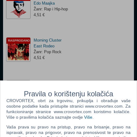
Edo Maajka
Žanr: Rap i Hip-hop
4,51 €
Morning Cluster
RASPRODANO
East Rodeo
Žanr: Pop Rock
4,51 €
Pjesmice za djecu i odrasle
RASPRODANO
Dubioza kolektiv
Pravila o korištenju kolačića
Žanr: Ostalo
CROVORTEX, obrt za trgovinu, prikuplja i obrađuje vaše
12,34 €
osobne podatke kada pristupite stranici www.crovortex.com. Za
funkcioniranje stranice www.crovortex.com koristimo kolačiće.
Više o pravilima kolačića saznajte ovdje
Više
.
Hej ti
Vaša prava su pravo na pristup, pravo na brisanje, pravo na
RASPRODANO
D'Legende
ispravak, pravo na prigovor, pravo na prenosivost te pravo na