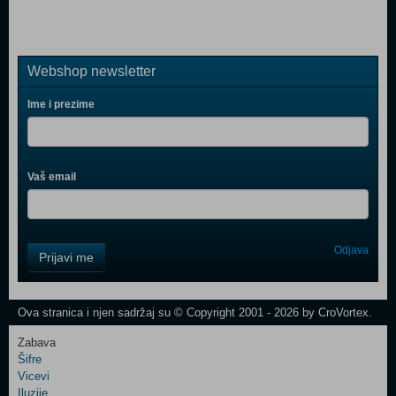
Webshop newsletter
Ime i prezime
Vaš email
Control
Odjava
Prijavi me
Field
One
Newsletter
Ova stranica i njen sadržaj su © Copyright 2001 - 2026 by CroVortex.
Zabava
Šifre
Control
Vicevi
Field
Iluzije