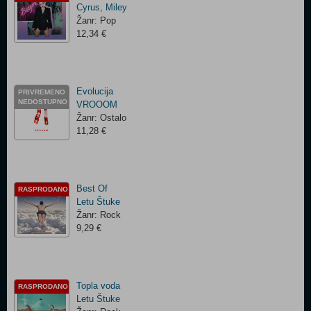
Cyrus, Miley
Žanr: Pop
12,34 €
Evolucija
PRIVREMENO
NEDOSTUPNO
VROOOM
Žanr: Ostalo
11,28 €
Best Of
RASPRODANO
Letu Štuke
Žanr: Rock
9,29 €
Topla voda
RASPRODANO
Letu Štuke