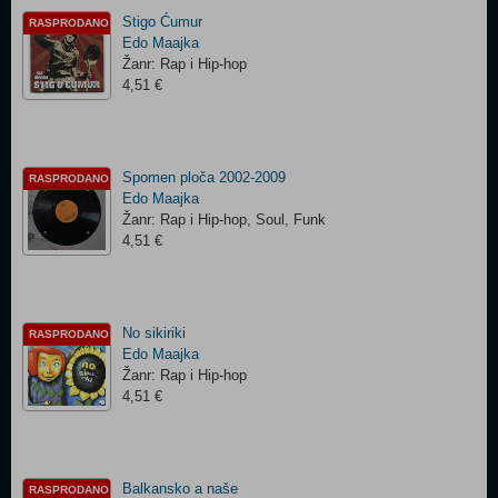
Stigo Ćumur
RASPRODANO
Edo Maajka
Žanr: Rap i Hip-hop
4,51 €
Spomen ploča 2002-2009
RASPRODANO
Edo Maajka
Žanr: Rap i Hip-hop, Soul, Funk
4,51 €
No sikiriki
RASPRODANO
Edo Maajka
Žanr: Rap i Hip-hop
4,51 €
Balkansko a naše
RASPRODANO