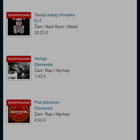
Teorija ludog chovjeka
RASPRODANO
EoT
Žanr: Hard Rock i Metal
10,22 €
Vertigo
RASPRODANO
Elemental
Žanr: Rap i Hip-hop
7,43 €
Pod pritiskom
RASPRODANO
Elemental
Žanr: Rap i Hip-hop
4,51 €