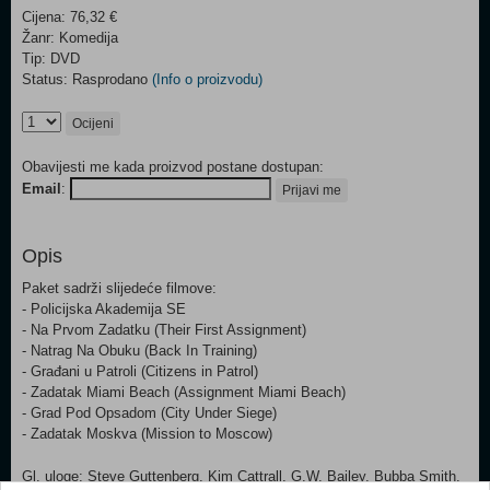
Cijena: 76,32 €
Žanr: Komedija
Tip: DVD
Status: Rasprodano
(Info o proizvodu)
Ocijeni
Obavijesti me kada proizvod postane dostupan:
Email
:
Prijavi me
Opis
Paket sadrži slijedeće filmove:
- Policijska Akademija SE
- Na Prvom Zadatku (Their First Assignment)
- Natrag Na Obuku (Back In Training)
- Građani u Patroli (Citizens in Patrol)
- Zadatak Miami Beach (Assignment Miami Beach)
- Grad Pod Opsadom (City Under Siege)
- Zadatak Moskva (Mission to Moscow)
Gl. uloge: Steve Guttenberg, Kim Cattrall, G.W. Bailey, Bubba Smith,