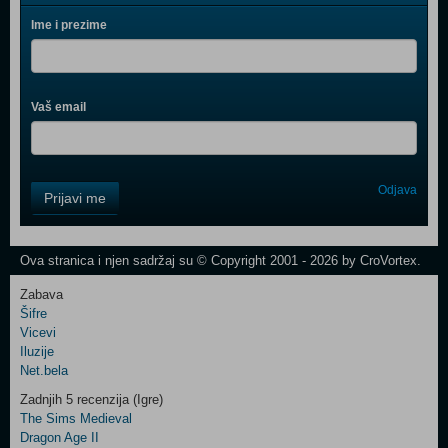
Ime i prezime
Vaš email
Control
Odjava
Prijavi me
Field
One
Newsletter
Ova stranica i njen sadržaj su © Copyright 2001 - 2026 by CroVortex.
Zabava
Šifre
Control
Vicevi
Field
Iluzije
Two
Net.bela
Newsletter
Zadnjih 5 recenzija (Igre)
The Sims Medieval
Dragon Age II