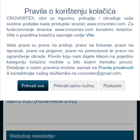
Donovan Scott, David Graf, Michael Winslow, Bruce Mahler, Marion
Ramsey, Tim Kazurinsky, Leslie Easterbrook
Pravila o korištenju kolačića
Režiser: Hugh Wilson, Jerry Paris, Jim Drake, Alan Myerson, Peter
CROVORTEX, obrt za trgovinu, prikuplja i obrađuje vaše
Bonerz, Alan Metter
osobne podatke kada pristupite stranici www.crovortex.com. Za
funkcioniranje stranice www.crovortex.com koristimo kolačiće.
Više o pravilima kolačića saznajte ovdje
Više
.
Popularno
Vaša prava su pravo na pristup, pravo na brisanje, pravo na
ispravak, pravo na prigovor, pravo na prenosivost te pravo na
Sam U Kući 3 (Home Alone 3 DVD)
ograničenje obrade. Privolu koju nam dajete klikom na pojedinu
Sam U Kući 2 (Home Alone 2 DVD)
kategoriju kolačića možete u bilo kojem trenutku povući.
Detaljnije o vašim pravima možete saznati na
Pravila privatnosti
Porno Film (DVD)
ili kontaktirajte našeg službenika na crovortex@gmail.com.
Sam U Kući 4 (Home Alone 4 DVD)
Prihvati sve
Prihvati samo nužno
Postavke
Ludi Provod U Europi (Eurotrip DVD)
Sam U Kući (Home Alone DVD)
Webshop newsletter