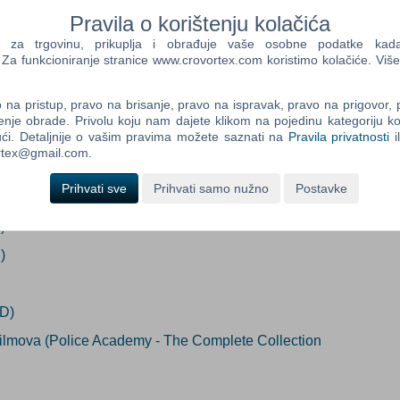
Pravila o korištenju kolačića
eno nedostupno
a trgovinu, prikuplja i obrađuje vaše osobne podatke kada p
a funkcioniranje stranice www.crovortex.com koristimo kolačiće. Više
Control
Prij
Field
ada proizvod postane dostupan:
One
na pristup, pravo na brisanje, pravo na ispravak, pravo na prigovor,
Newsle
Prijavi me
enje obrade. Privolu koju nam dajete klikom na pojedinu kategoriju ko
ći. Detaljnije o vašim pravima možete saznati na
Pravila privatnosti
i
ortex@gmail.com.
Prihvati sve
Prihvati samo nužno
Postavke
Control
Field
Two
)
Newsle
)
Control
VD)
Field
Filmova (Police Academy - The Complete Collection
Three
Newsle