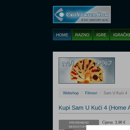
HOME
RAZNO
IGRE
IGRAČK
Webshop
Filmovi
Sam U Kući 4
Kupi Sam U Kući 4 (Home 
Cijena: 3,98 €
PRIVREMENO
NEDOSTUPNO
Žanr: Komedija