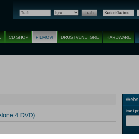
Traži
E
CD SHOP
FILMOVI
DRUŠTVENE IGRE
HARDWARE
Websh
Ime i p
Alone 4 DVD)
Vaš ema