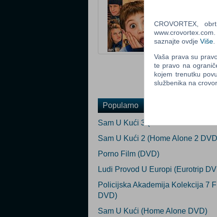
Tip: DVD
Status: Privrem
CROVORTEX, obrt z
www.crovortex.com. Z
Ocijeni
saznajte ovdje
Više
.
Obavijesti me k
Vaša prava su pravo 
Email
:
te pravo na ogranič
kojem trenutku povu
službenika na crov
Popularno
Sam U Kući 3 (Home Alone 3 DVD
Sam U Kući 2 (Home Alone 2 DVD
Porno Film (DVD)
Ludi Provod U Europi (Eurotrip D
Policijska Akademija Kolekcija 7 
DVD)
Sam U Kući (Home Alone DVD)