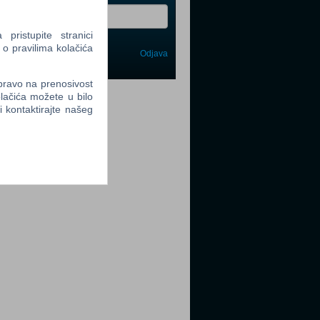
ristupite stranici
 o pravilima kolačića
Odjava
avi me
 pravo na prenosivost
tter
lačića možete u bilo
li kontaktirajte našeg
tter
tter