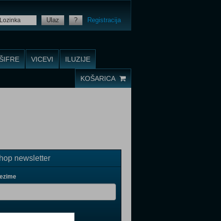
Ulaz
?
Registracija
ŠIFRE
VICEVI
ILUZIJE
KOŠARICA
op newsletter
rezime
il