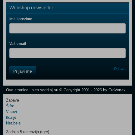
Webshop newsletter
Ime i prezime
Vaš email
Control
Odjava
Prijavi me
Field
One
Newsletter
Ova stranica i njen sadržaj su © Copyright 2001 - 2026 by CroVortex.
Zabava
Šifre
Control
Vicevi
Field
Iluzije
Two
Net.bela
Newsletter
Zadnjih 5 recenzija (Igre)