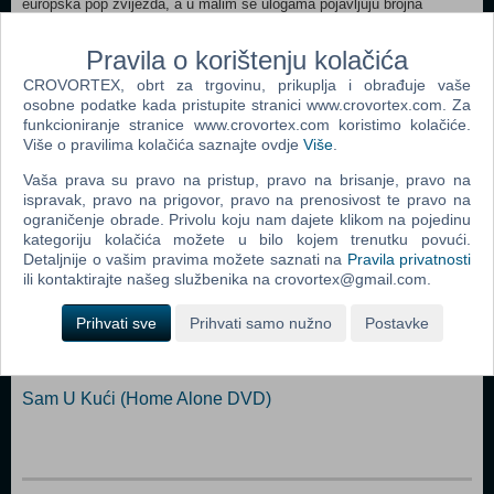
europska pop zvijezda, a u malim se ulogama pojavljuju brojna
poznata imena, od bivšeg nogometaša Vinnieja Jonesa do zvijezde
poznate novozelandske akcijske serije "Ksena: princeza ratnica" Lucy
Pravila o korištenju kolačića
Lawless. Gl. uloge: Scott Mechlowicz, Jacob Pitts, Kristin Kreuk,
CROVORTEX, obrt za trgovinu, prikuplja i obrađuje vaše
Cathy Meils, Nial Iskhakov Redatelj: Jeff Schaffer
osobne podatke kada pristupite stranici www.crovortex.com. Za
funkcioniranje stranice www.crovortex.com koristimo kolačiće.
Više o pravilima kolačića saznajte ovdje
Više
.
Popularno
Vaša prava su pravo na pristup, pravo na brisanje, pravo na
Sam U Kući 3 (Home Alone 3 DVD)
ispravak, pravo na prigovor, pravo na prenosivost te pravo na
ograničenje obrade. Privolu koju nam dajete klikom na pojedinu
Sam U Kući 2 (Home Alone 2 DVD)
kategoriju kolačića možete u bilo kojem trenutku povući.
Detaljnije o vašim pravima možete saznati na
Pravila privatnosti
Porno Film (DVD)
ili kontaktirajte našeg službenika na crovortex@gmail.com.
Sam U Kući 4 (Home Alone 4 DVD)
Prihvati sve
Prihvati samo nužno
Postavke
Policijska Akademija Kolekcija 7 Filmova (Police
Academy - The Complete Collection DVD)
Sam U Kući (Home Alone DVD)