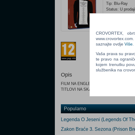
Tip: Blu-Ray
Status: U prodaj
Ocijeni
CROVORTEX, obrt z
www.crovortex.com. Z
Prilagođeno za 
saznajte ovdje
Više
.
Vaša prava su pravo 
te pravo na ogranič
kojem trenutku povu
službenika na crov
Opis
FILM NA ENGLESKOM JEZIKU .
TITLOVI NA SKANDINAVSKIM JEZIKU.
Popularno
Legenda O Jeseni (Legends Of The
Zakon Braće 3. Sezona (Prison Br