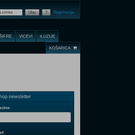
Ulaz
?
Registracija
ŠIFRE
VICEVI
ILUZIJE
KOŠARICA
op newsletter
rezime
il