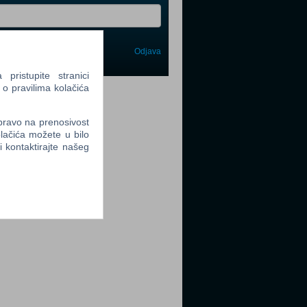
Odjava
avi me
ristupite stranici
 o pravilima kolačića
tter
 pravo na prenosivost
lačića možete u bilo
li kontaktirajte našeg
tter
tter