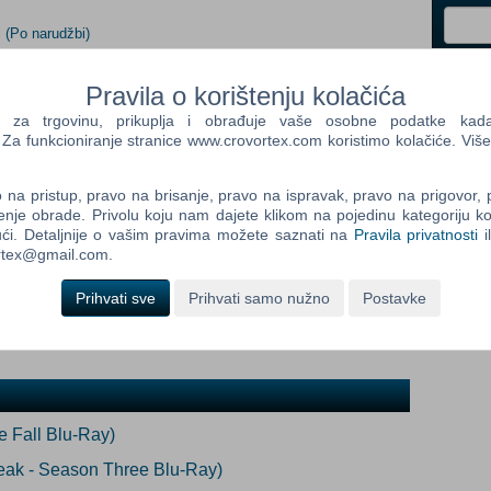
i
(Po narudžbi)
Control
Pravila o korištenju kolačića
Prij
Field
a trgovinu, prikuplja i obrađuje vaše osobne podatke kada p
One
a funkcioniranje stranice www.crovortex.com koristimo kolačiće. Više
Newsle
dob:
na pristup, pravo na brisanje, pravo na ispravak, pravo na prigovor,
enje obrade. Privolu koju nam dajete klikom na pojedinu kategoriju ko
Control
ći. Detaljnije o vašim pravima možete saznati na
Pravila privatnosti
i
Field
ortex@gmail.com.
Two
Newsle
Prihvati sve
Prihvati samo nužno
Postavke
Control
Field
Three
 Fall Blu-Ray)
Newsle
eak - Season Three Blu-Ray)