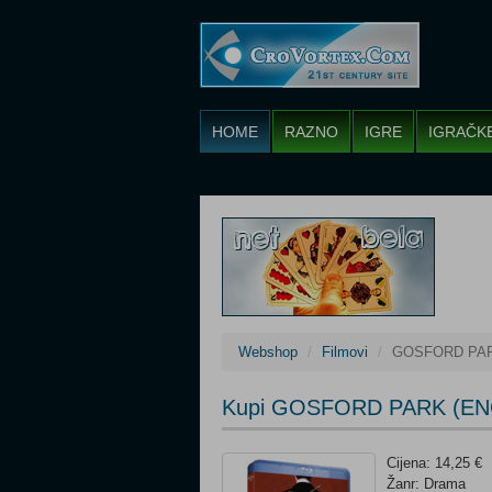
HOME
RAZNO
IGRE
IGRAČK
Webshop
Filmovi
GOSFORD PAR
Kupi GOSFORD PARK (ENG)
Cijena: 14,25 €
Žanr: Drama