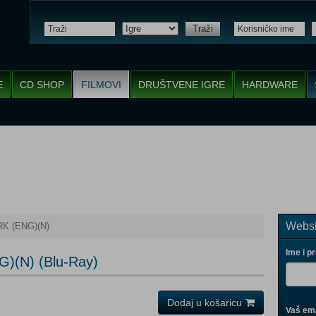
Traži
E
CD SHOP
FILMOVI
DRUŠTVENE IGRE
HARDWARE
Websh
K (ENG)(N)
Ime i p
(N) (Blu-Ray)
Dodaj u košaricu
Vaš ema