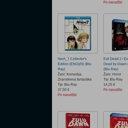
Po narudžbi
NeiA_7 Collector's
Evil Dead 2 / Ev
Edition (ENG)(N) (Blu-
Dead by Dawn 
Ray)
(Blu-Ray)
Žanr: Komedija,
Žanr: Horor
Znanstvena fantastika
Tip: Blu-Ray
Tip: Blu-Ray
14,25 €
37,50 €
Po narudžbi
Po narudžbi