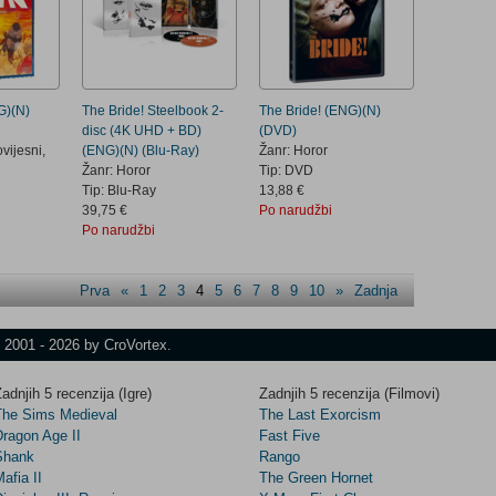
G)(N)
The Bride! Steelbook 2-
The Bride! (ENG)(N)
disc (4K UHD + BD)
(DVD)
vijesni,
(ENG)(N) (Blu-Ray)
Žanr: Horor
Žanr: Horor
Tip: DVD
Tip: Blu-Ray
13,88 €
39,75 €
Po narudžbi
Po narudžbi
Prva
«
1
2
3
4
5
6
7
8
9
10
»
Zadnja
t 2001 - 2026 by CroVortex.
adnjih 5 recenzija (Igre)
Zadnjih 5 recenzija (Filmovi)
The Sims Medieval
The Last Exorcism
Dragon Age II
Fast Five
Shank
Rango
afia II
The Green Hornet