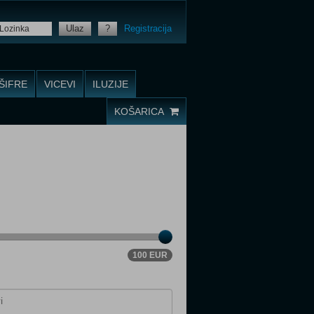
Ulaz
?
Registracija
ŠIFRE
VICEVI
ILUZIJE
KOŠARICA
100 EUR