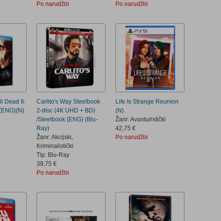
Po narudžbi
Po narudžbi
il Dead II:
Carlito's Way Steelbook
Life Is Strange Reunion
(ENG)(N)
2-disc (4K UHD + BD)
(N)
/Steelbook (ENG) (Blu-
Žanr: Avanturistički
Ray)
42,75 €
Žanr: Akcijski,
Po narudžbi
Kriminalistički
Tip: Blu-Ray
39,75 €
Po narudžbi