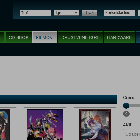
Traži
E
CD SHOP
FILMOVI
DRUŠTVENE IGRE
HARDWARE
Cijena
0
Žanr