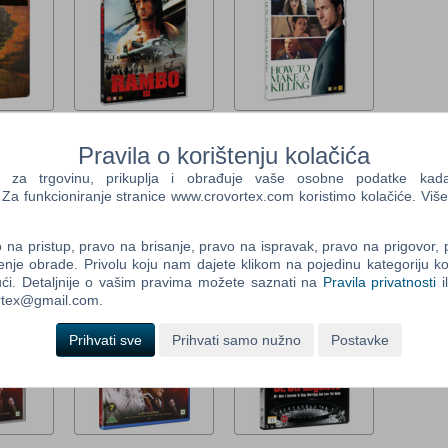
Control
Field
Two
Newsle
en
RAMBO 3 (Sylvester
HOW TO MAKE A
book 2-
Stallone) (ENG)(N) (DVD)
KILLING (ENG)(N) (DVD)
Pravila o korištenju kolačića
ENG)(N)
Žanr: Akcijski
Žanr: Drama,
Control
a trgovinu, prikuplja i obrađuje vaše osobne podatke kada p
Tip: DVD
Kriminalistički
Field
a funkcioniranje stranice www.crovortex.com koristimo kolačiće. Više
7,90 €
Tip: DVD
Three
Po narudžbi
21,00 €
Newsle
Po narudžbi
na pristup, pravo na brisanje, pravo na ispravak, pravo na prigovor,
enje obrade. Privolu koju nam dajete klikom na pojedinu kategoriju ko
ći. Detaljnije o vašim pravima možete saznati na
Pravila privatnosti
i
ortex@gmail.com.
Prihvati sve
Prihvati samo nužno
Postavke