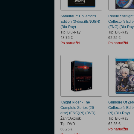
Samurai 7: Collector's
Revue Starlight
Edition (3-disc)(ENG)(N)
Collector's Edit
(Blu-Ray)
(ENG) (Blu-Ray
Tip: Blu-Ray
Tip: Blu-Ray
48,75 €
62,25 €
Po narudžbi
Po narudžbi
Knight Rider - The
Grimoire Of Zer
Complete Series (26
Collector's Edi
disc) (ENG)(N) (DVD)
(N) (Blu-Ray)
Žanr: Akcijski
Tip: Blu-Ray
Tip: DVD
62,25 €
68,25 €
Po narudžbi