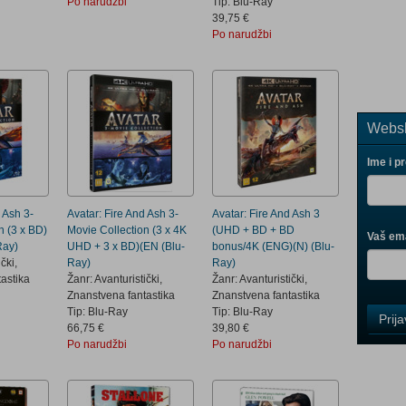
Po narudžbi
Tip: Blu-Ray
39,75 €
Po narudžbi
Websh
Ime i p
 Ash 3-
Avatar: Fire And Ash 3-
Avatar: Fire And Ash 3
n (3 x BD)
Movie Collection (3 x 4K
(UHD + BD + BD
Vaš ema
Ray)
UHD + 3 x BD)(EN (Blu-
bonus/4K (ENG)(N) (Blu-
čki,
Ray)
Ray)
astika
Žanr: Avanturistički,
Žanr: Avanturistički,
Znanstvena fantastika
Znanstvena fantastika
Control
Tip: Blu-Ray
Tip: Blu-Ray
Prij
Field
66,75 €
39,80 €
One
Po narudžbi
Po narudžbi
Newsle