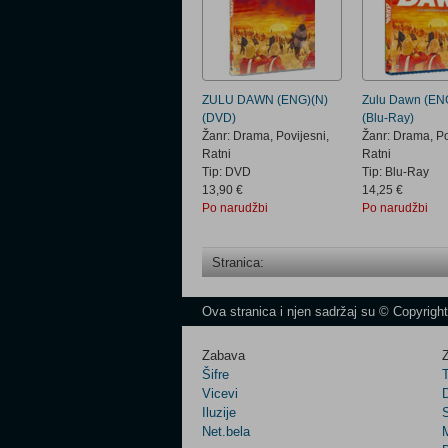
ZULU DAWN (ENG)(N)
Zulu Dawn (EN
(DVD)
(Blu-Ray)
Žanr: Drama, Povijesni,
Žanr: Drama, Po
Ratni
Ratni
Tip: DVD
Tip: Blu-Ray
13,90 €
14,25 €
Po narudžbi
Po narudžbi
Stranica:
Ova stranica i njen sadržaj su © Copyrigh
Zabava
Z
Šifre
Vicevi
Iluzije
Net.bela
M