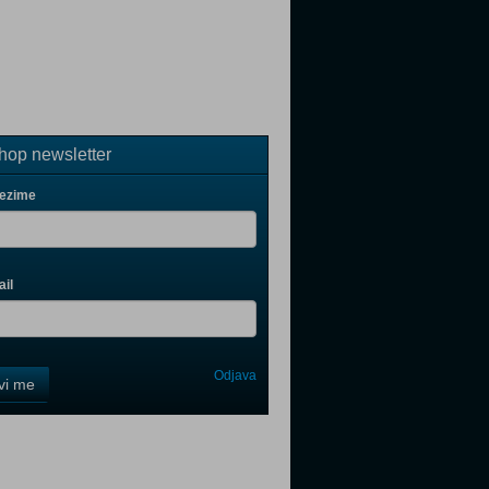
op newsletter
rezime
il
Odjava
avi me
tter