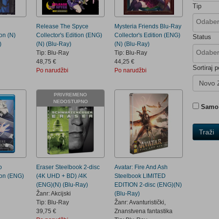
Tip
Release The Spyce
Mysteria Friends Blu-Ray
ion (N)
Collector's Edition (ENG)
Collector's Edition (ENG)
Status
)
(N) (Blu-Ray)
(N) (Blu-Ray)
Tip: Blu-Ray
Tip: Blu-Ray
48,75 €
44,25 €
Sortiraj p
Po narudžbi
Po narudžbi
Novo 
PRIVREMENO
NEDOSTUPNO
Samo 
Traži
o
Eraser Steelbook 2-disc
Avatar: Fire And Ash
tion (ENG)
(4K UHD + BD) /4K
Steelbook LIMITED
(ENG)(N) (Blu-Ray)
EDITION 2-disc (ENG)(N)
Žanr: Akcijski
(Blu-Ray)
Tip: Blu-Ray
Žanr: Avanturistički,
39,75 €
Znanstvena fantastika