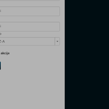
o
Z-A
akcije