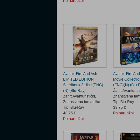
Po narudžbi
Avatar: Fire And Ash
Avatar: Fire And
LIMITED EDITION
Movie Collectio
Steelbook 3-disc (ENG)
(ENG)(N) (Blu-
(N) (Blu-Ray)
Žanr: Avanturisti
Žanr: Avanturistički,
Znanstvena fant
Znanstvena fantastika
Tip: Blu-Ray
Tip: Blu-Ray
39,75 €
48,75 €
Po narudžbi
Po narudžbi