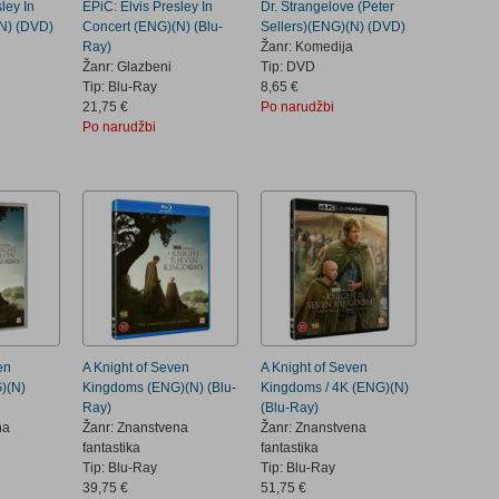
ley In
EPiC: Elvis Presley In
Dr. Strangelove (Peter
N) (DVD)
Concert (ENG)(N) (Blu-
Sellers)(ENG)(N) (DVD)
Ray)
Žanr: Komedija
Žanr: Glazbeni
Tip: DVD
Tip: Blu-Ray
8,65 €
21,75 €
Po narudžbi
Po narudžbi
en
A Knight of Seven
A Knight of Seven
)(N)
Kingdoms (ENG)(N) (Blu-
Kingdoms / 4K (ENG)(N)
Ray)
(Blu-Ray)
na
Žanr: Znanstvena
Žanr: Znanstvena
fantastika
fantastika
Tip: Blu-Ray
Tip: Blu-Ray
39,75 €
51,75 €