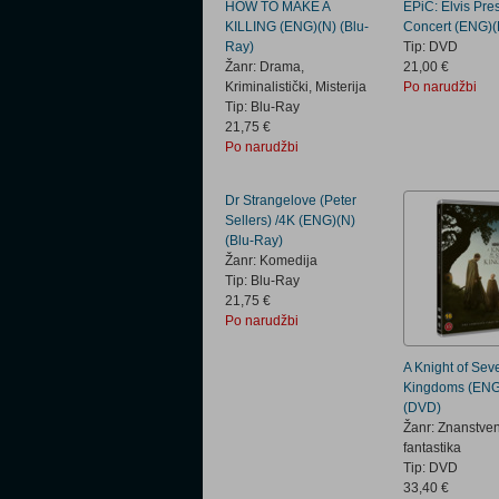
HOW TO MAKE A
EPiC: Elvis Pres
KILLING (ENG)(N) (Blu-
Concert (ENG)(
Ray)
Tip: DVD
Žanr: Drama,
21,00 €
Kriminalistički, Misterija
Po narudžbi
Tip: Blu-Ray
21,75 €
Po narudžbi
Dr Strangelove (Peter
Sellers) /4K (ENG)(N)
(Blu-Ray)
Žanr: Komedija
Tip: Blu-Ray
21,75 €
Po narudžbi
A Knight of Sev
Kingdoms (ENG
(DVD)
Žanr: Znanstve
fantastika
Tip: DVD
33,40 €