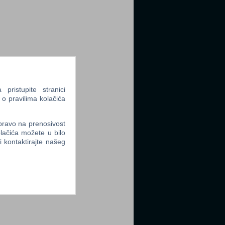
tter
ristupite stranici
 o pravilima kolačića
tter
 pravo na prenosivost
lačića možete u bilo
li kontaktirajte našeg