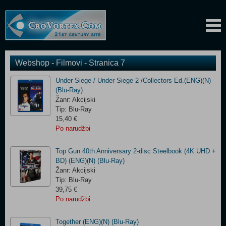
Webshop - Filmovi - Stranica 7
Under Siege / Under Siege 2 /Collectors Ed.(ENG)(N)
(Blu-Ray)
Žanr: Akcijski
Tip: Blu-Ray
15,40 €
Po narudžbi
Top Gun 40th Anniversary 2-disc Steelbook (4K UHD +
BD) (ENG)(N) (Blu-Ray)
Žanr: Akcijski
Tip: Blu-Ray
39,75 €
Po narudžbi
Together (ENG)(N) (Blu-Ray)