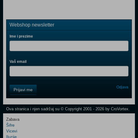
Webshop newsletter
Ime i prezime
Vaš email
Control
Odjava
Prijavi me
Field
One
Newsletter
Ova stranica i njen sadržaj su © Copyright 2001 - 2026 by CroVortex.
Zabava
Šifre
Control
Vicevi
Field
Iluzije