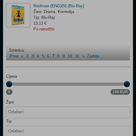
Roofman (ENG)(N) (Blu-Ray)
Žanr: Drama, Komedija
Tip: Blu-Ray
13,13 €
Po narudžbi
Stranica:
Prva
«
2
3
4
5
6
7
8
9
10
11
»
Zadnja
Cijena
0
100 EUR
Žanr
Tip