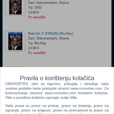
Žanr: Dokumentarni, Drama
Tip: DVD
13,90 €
Po narudžbi
Malcolm X (ENG)(N) (Blu-Ray)
Žanr: Dokumentarni, Drama
Tip: Blu-Ray
13,90 €
Po narudžbi
Wuthering Heights (ENG)(N) (DVD)
Žanr: Drama
Pravila o korištenju kolačića
Tip: DVD
CROVORTEX, obrt za trgovinu, prikuplja i obrađuje vaše
13,88 €
osobne podatke kada pristupite stranici www.crovortex.com. Za
Po narudžbi
funkcioniranje stranice www.crovortex.com koristimo kolačiće.
Više o pravilima kolačića saznajte ovdje
Više
.
Wuthering Heights (ENG)(N) (Blu-Ray)
Vaša prava su pravo na pristup, pravo na brisanje, pravo na
Žanr: Drama
ispravak, pravo na prigovor, pravo na prenosivost te pravo na