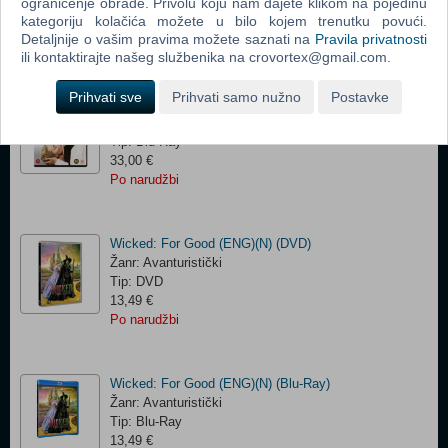
Tip: Blu-Ray
ograničenje obrade. Privolu koju nam dajete klikom na pojedinu
kategoriju kolačića možete u bilo kojem trenutku povući.
13,88 €
Detaljnije o vašim pravima možete saznati na
Pravila privatnosti
Po narudžbi
ili kontaktirajte našeg službenika na crovortex@gmail.com.
Prihvati sve
Prihvati samo nužno
Postavke
Wuthering Heights /4K (ENG)(N) (Blu-Ray)
Žanr: Drama
Tip: Blu-Ray
33,00 €
Po narudžbi
Wicked: For Good (ENG)(N) (DVD)
Žanr: Avanturistički
Tip: DVD
13,49 €
Po narudžbi
Wicked: For Good (ENG)(N) (Blu-Ray)
Žanr: Avanturistički
Tip: Blu-Ray
13,49 €