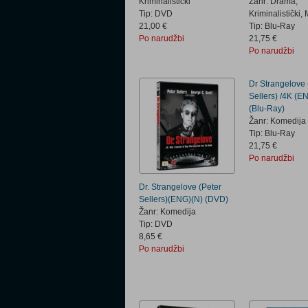
Kriminalistički
Žanr: Drama,
Tip: DVD
Kriminalistički, 
21,00 €
Tip: Blu-Ray
Po narudžbi
21,75 €
Po narudžbi
Dr Strangelove 
Sellers) /4K (E
(Blu-Ray)
Žanr: Komedija
Tip: Blu-Ray
21,75 €
Po narudžbi
Dr. Strangelove (Peter
Sellers)(ENG)(N) (DVD)
Žanr: Komedija
Tip: DVD
8,65 €
Po narudžbi