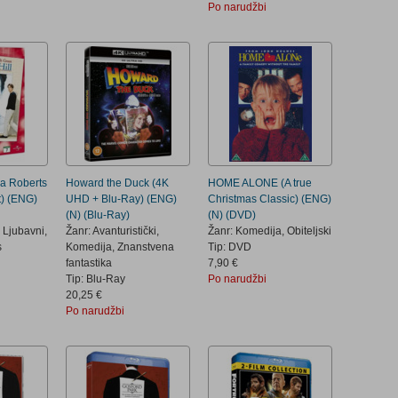
Po narudžbi
lia Roberts
Howard the Duck (4K
HOME ALONE (A true
) (ENG)
UHD + Blu-Ray) (ENG)
Christmas Classic) (ENG)
(N) (Blu-Ray)
(N) (DVD)
 Ljubavni,
Žanr: Avanturistički,
Žanr: Komedija, Obiteljski
s
Komedija, Znanstvena
Tip: DVD
fantastika
7,90 €
Tip: Blu-Ray
Po narudžbi
20,25 €
Po narudžbi