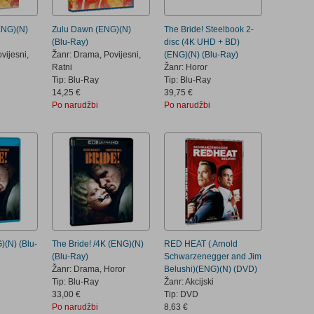
NG)(N)
Zulu Dawn (ENG)(N)
The Bride! Steelbook 2-
(Blu-Ray)
disc (4K UHD + BD)
vijesni,
Žanr: Drama, Povijesni,
(ENG)(N) (Blu-Ray)
Ratni
Žanr: Horor
Tip: Blu-Ray
Tip: Blu-Ray
14,25 €
39,75 €
Po narudžbi
Po narudžbi
)(N) (Blu-
The Bride! /4K (ENG)(N)
RED HEAT ( Arnold
(Blu-Ray)
Schwarzenegger and Jim
Žanr: Drama, Horor
Belushi)(ENG)(N) (DVD)
Tip: Blu-Ray
Žanr: Akcijski
33,00 €
Tip: DVD
Po narudžbi
8,63 €