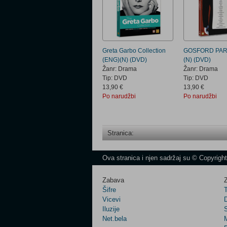
Greta Garbo Collection
GOSFORD PAR
(ENG)(N) (DVD)
(N) (DVD)
Žanr: Drama
Žanr: Drama
Tip: DVD
Tip: DVD
13,90 €
13,90 €
Po narudžbi
Po narudžbi
Stranica:
Ova stranica i njen sadržaj su © Copyrigh
Zabava
Z
Šifre
Vicevi
Iluzije
Net.bela
M