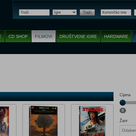
Traži
E
CD SHOP
FILMOVI
DRUŠTVENE IGRE
HARDWARE
Cijena
0
Žanr