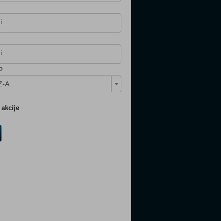
o
Z-A
akcije