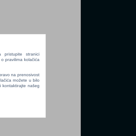
tter
ristupite stranici
 o pravilima kolačića
tter
 pravo na prenosivost
lačića možete u bilo
li kontaktirajte našeg