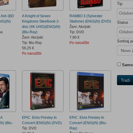
Tip
d Ash (BD
A Knight of Seven
RAMBO 3 (Sylvester
NG)(N)
Kingdoms Steelbook 2-
Stallone) (ENG)(N) (DVD)
Status
disc (4K UHD)(ENG)(N)
Žanr: Akcijski
na
(Blu-Ray)
Tip: DVD
Žanr: Akcijski
7,90 €
Sortiraj p
Tip: Blu-Ray
Po narudžbi
56,25 €
Novo 
Po narudžbi
Samo 
Traži
 A
EPiC: Elvis Presley In
EPiC: Elvis Presley In
N) (Blu-
Concert (ENG)(N) (DVD)
Concert (ENG)(N) (Blu-
Tip: DVD
Ray)