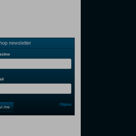
op newsletter
rezime
il
Odjava
avi me
tter