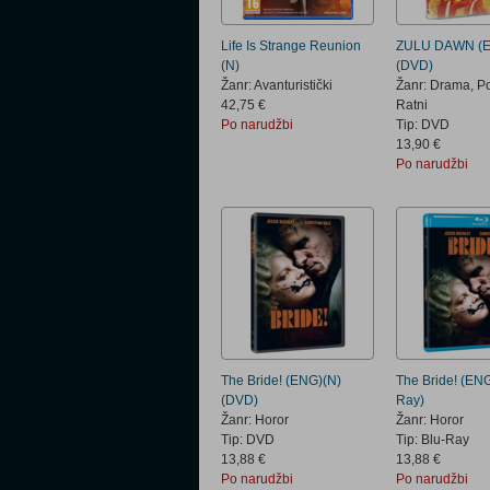
Life Is Strange Reunion
ZULU DAWN (E
(N)
(DVD)
Žanr: Avanturistički
Žanr: Drama, Po
42,75 €
Ratni
Po narudžbi
Tip: DVD
13,90 €
Po narudžbi
The Bride! (ENG)(N)
The Bride! (ENG
(DVD)
Ray)
Žanr: Horor
Žanr: Horor
Tip: DVD
Tip: Blu-Ray
13,88 €
13,88 €
Po narudžbi
Po narudžbi