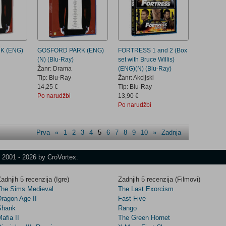
K (ENG)
GOSFORD PARK (ENG)
FORTRESS 1 and 2 (Box
(N) (Blu-Ray)
set with Bruce Willis)
Žanr: Drama
(ENG)(N) (Blu-Ray)
Tip: Blu-Ray
Žanr: Akcijski
14,25 €
Tip: Blu-Ray
Po narudžbi
13,90 €
Po narudžbi
Prva
«
1
2
3
4
5
6
7
8
9
10
»
Zadnja
t 2001 - 2026 by CroVortex.
adnjih 5 recenzija (Igre)
Zadnjih 5 recenzija (Filmovi)
The Sims Medieval
The Last Exorcism
Dragon Age II
Fast Five
Shank
Rango
afia II
The Green Hornet