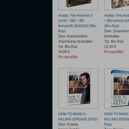
Avatar: Fire And Ash 3
Avatar: Fire An
(UHD + BD + BD
+ BD bonus) (E
bonus/4K (ENG)(N) (Blu-
(Blu-Ray)
Ray)
Žanr: Znanstve
Žanr: Avanturistički,
fantastika
Znanstvena fantastika
Tip: Blu-Ray
Tip: Blu-Ray
23,30 €
39,80 €
Po narudžbi
Po narudžbi
HOW TO MAKE A
HOW TO MAKE
KILLING (ENG)(N) (DVD)
KILLING (ENG)(
Žanr: Drama,
Ray)