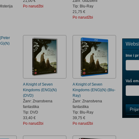
21,00 €
Žanr: Glazbeni
Misterija
Po narudžbi
Tip: Blu-Ray
21,75 €
Po narudžbi
(Peter
Websh
NG)(N)
Ime i p
Vaš ema
A Knight of Seven
A Knight of Seven
Kingdoms (ENG)(N)
Kingdoms (ENG)(N) (Blu-
(DVD)
Ray)
Žanr: Znanstvena
Žanr: Znanstvena
Control
fantastika
fantastika
Prij
Field
Tip: DVD
Tip: Blu-Ray
One
33,40 €
39,75 €
Newsle
Po narudžbi
Po narudžbi