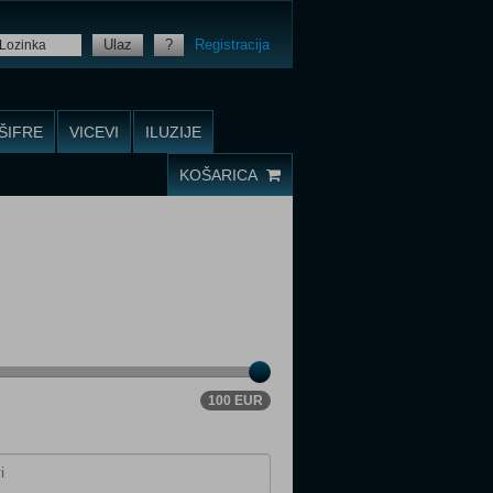
Ulaz
?
Registracija
ŠIFRE
VICEVI
ILUZIJE
KOŠARICA
100 EUR