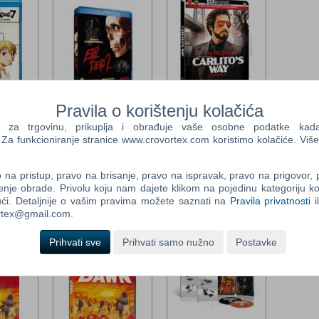
Control
Field
Two
Newsle
r's
Evil Dead 2 / Evil Dead II:
Carlito's Way Steelbook
Pravila o korištenju kolačića
) (Blu-
Dead by Dawn (ENG)(N)
2-disc (4K UHD + BD)
Control
a trgovinu, prikuplja i obrađuje vaše osobne podatke kada p
(Blu-Ray)
/Steelbook (ENG) (Blu-
Field
a funkcioniranje stranice www.crovortex.com koristimo kolačiće. Više
Žanr: Horor
Ray)
Three
astika
Tip: Blu-Ray
Žanr: Akcijski,
Newsle
14,25 €
Kriminalistički
na pristup, pravo na brisanje, pravo na ispravak, pravo na prigovor,
Po narudžbi
Tip: Blu-Ray
enje obrade. Privolu koju nam dajete klikom na pojedinu kategoriju ko
39,75 €
ći. Detaljnije o vašim pravima možete saznati na
Pravila privatnosti
i
Po narudžbi
ortex@gmail.com.
Prihvati sve
Prihvati samo nužno
Postavke