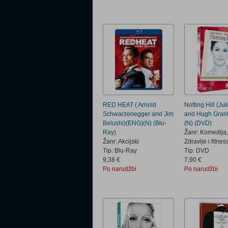
RED HEAT ( Arnold
Notting Hill (Ju
Schwarzenegger and Jim
and Hugh Grant
Belushi)(ENG)(N) (Blu-
(N) (DVD)
Ray)
Žanr: Komedija,
Žanr: Akcijski
Zdravlje i fitnes
Tip: Blu-Ray
Tip: DVD
9,38 €
7,90 €
Po narudžbi
Po narudžbi