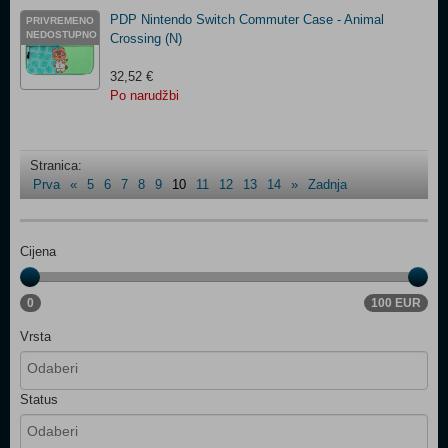
PDP Nintendo Switch Commuter Case - Animal
PRIVREMENO
NEDOSTUPNO
Crossing (N)
32,52 €
Po narudžbi
Stranica:
Prva
«
5
6
7
8
9
10
11
12
13
14
»
Zadnja
Cijena
0
100 EUR
Vrsta
Status