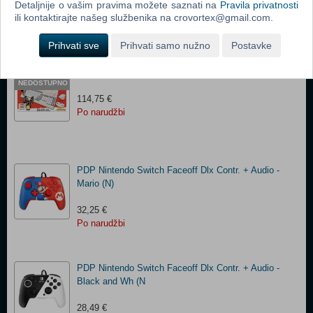
13,13 €
Detaljnije o vašim pravima možete saznati na
Pravila privatnosti
Po narudžbi
ili kontaktirajte našeg službenika na crovortex@gmail.com.
Prihvati sve
Prihvati samo nužno
Postavke
The A500 Mini Amiga 500(N)
PRIVREMENO
NEDOSTUPNO
114,75 €
Po narudžbi
PDP Nintendo Switch Faceoff Dlx Contr. + Audio -
Mario (N)
32,25 €
Po narudžbi
PDP Nintendo Switch Faceoff Dlx Contr. + Audio -
Black and Wh (N
28,49 €