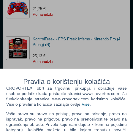
21,75 €
Po narudžbi
KontrolFreek - FPS Freek Inferno - Nintendo Pro (4
Prong) (N)
25,13 €
Po narudžbi
Pravila o korištenju kolačića
Floating Grip Playstation 4 Wall Mount (Black) (N)
PRIVREMENO
NEDOSTUPNO
CROVORTEX, obrt za trgovinu, prikuplja i obrađuje vaše
19,78 €
osobne podatke kada pristupite stranici www.crovortex.com. Za
Po narudžbi
funkcioniranje stranice www.crovortex.com koristimo kolačiće.
Više o pravilima kolačića saznajte ovdje
Više
.
Vaša prava su pravo na pristup, pravo na brisanje, pravo na
ispravak, pravo na prigovor, pravo na prenosivost te pravo na
CABLE GUYS - Book of Boba Fett (N)
ograničenje obrade. Privolu koju nam dajete klikom na pojedinu
kategoriju kolačića možete u bilo kojem trenutku povući.