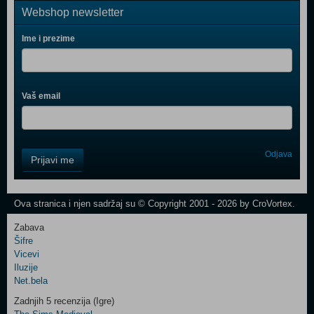
Webshop newsletter
Ime i prezime
Vaš email
Control
Odjava
Prijavi me
Field
One
Newsletter
Ova stranica i njen sadržaj su © Copyright 2001 - 2026 by CroVortex.
Zabava
Šifre
Control
Vicevi
Field
Iluzije
Two
Net.bela
Newsletter
Zadnjih 5 recenzija (Igre)