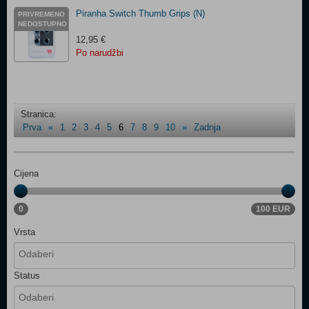
Piranha Switch Thumb Grips (N)
PRIVREMENO
NEDOSTUPNO
12,95 €
Po narudžbi
Stranica:
Prva
«
1
2
3
4
5
6
7
8
9
10
»
Zadnja
Cijena
0
100 EUR
Vrsta
Status