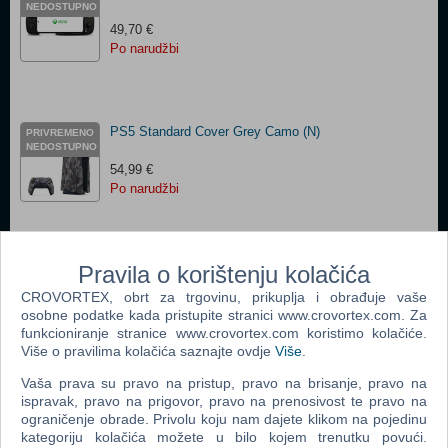
NEDOSTUPNO
49,70 €
Po narudžbi
PS5 Standard Cover Grey Camo (N)
PRIVREMENO
NEDOSTUPNO
54,99 €
Po narudžbi
Pravila o korištenju kolačića
PS5 Standard Cover Cosmic Red (N)
CROVORTEX, obrt za trgovinu, prikuplja i obrađuje vaše
64,88 €
osobne podatke kada pristupite stranici www.crovortex.com. Za
Po narudžbi
funkcioniranje stranice www.crovortex.com koristimo kolačiće.
Više o pravilima kolačića saznajte ovdje
Više
.
Vaša prava su pravo na pristup, pravo na brisanje, pravo na
ispravak, pravo na prigovor, pravo na prenosivost te pravo na
PS5 Digital Cover Galactic Purple (N)
PRIVREMENO
ograničenje obrade. Privolu koju nam dajete klikom na pojedinu
NEDOSTUPNO
kategoriju kolačića možete u bilo kojem trenutku povući.