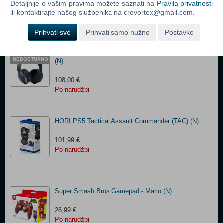
62,65 €
Detaljnije o vašim pravima možete saznati na
Pravila privatnosti
Po narudžbi
ili kontaktirajte našeg službenika na crovortex@gmail.com.
Prihvati sve
Prihvati samo nužno
Postavke
Playstation 5 Pulse 3D Wireless Headset Grey Camo
PRIVREMENO
NEDOSTUPNO
(N)
108,00 €
Po narudžbi
HORI PS5 Tactical Assault Commander (TAC) (N)
101,99 €
Po narudžbi
Super Smash Bros Gamepad - Mario (N)
26,99 €
Po narudžbi