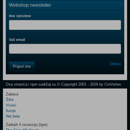
Webshop newsletter
Ime i prezime
Vaš email
Control
Odjava
Prijavi me
Field
One
Newsletter
Ova stranica i njen sadržaj su © Copyright 2001 - 2026 by CroVortex.
Zabava
Šifre
Control
Vicevi
Field
Iluzije
Two
Net.bela
Newsletter
Zadnjih 5 recenzija (Igre)