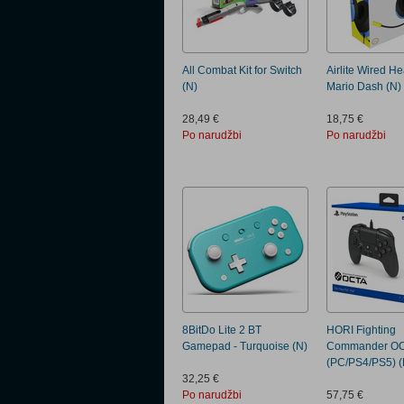
All Combat Kit for Switch
Airlite Wired He
(N)
Mario Dash (N)
28,49 €
18,75 €
Po narudžbi
Po narudžbi
8BitDo Lite 2 BT
HORI Fighting
Gamepad - Turquoise (N)
Commander O
(PC/PS4/PS5) (
32,25 €
Po narudžbi
57,75 €