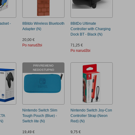
adset -
8Bitdo Wireless Bluetooth
8BitDo Ultimate
Adapter (N)
Controller with Charging
Dock BT - Black (N)
20,00 €
Po narudžbi
71,25 €
Po narudžbi
PRIVREMENO
NEDOSTUPNO
Nintendo Switch Slim
Nintendo Switch Joy-Con
CTA
Tough Pouch (Blue) -
Controller Strap (Neon
N)
Switch lite (N)
Red) (N)
19,49 €
9,75 €