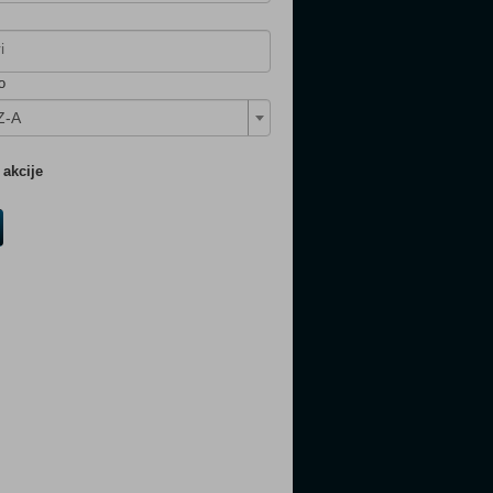
o
Z-A
akcije