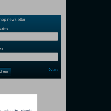
op newsletter
rezime
il
Odjava
avi me
tter
ristupite stranici