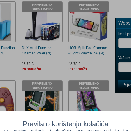
PRIVREMENO
PRIVREMENO
NEDOSTUPNO
NEDOSTUPNO
Websh
Ime i p
 Function
DLX Multi Function
HORI Split Pad Compact
(N)
Charger Tower (N)
- Light Gray/Yellow (N)
Vaš ema
18,75 €
48,75 €
Po narudžbi
Po narudžbi
Control
PRIVREMENO
PRIVREMENO
Prij
Field
NEDOSTUPNO
NEDOSTUPNO
One
Newsle
Control
Pravila o korištenju kolačića
Field
ireless
SEGA Astro City Mini V
Mushihimesama Switch
a trgovinu, prikuplja i obrađuje vaše osobne podatke kada p