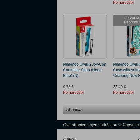
Po narudžbi
PRIVREM
NEDOSTU
Nintendo Switch Joy-Con
Nintendo Switc
Controller Strap (Neon
Case with Anim
Blue) (N)
Crossing New H
9,75 €
33,49 €
Po narudžbi
Po narudžbi
Stranica:
Ova stranica i njen sadržaj su © Copyrigh
Zabava
Z