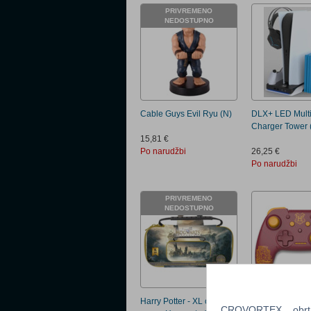
PRIVREMENO
NEDOSTUPNO
Cable Guys Evil Ryu (N)
DLX+ LED Multi
Charger Tower 
15,81 €
Po narudžbi
26,25 €
Po narudžbi
PRIVREMENO
NEDOSTUPNO
Harry Potter - XL carrying
Harry Potter - W
CROVORTEX, obrt z