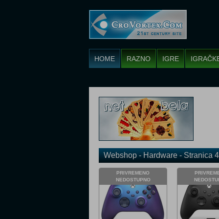
HOME
RAZNO
IGRE
IGRAČK
Webshop - Hardware - Stranica 4
PRIVREMENO
PRIVREM
NEDOSTUPNO
NEDOSTU