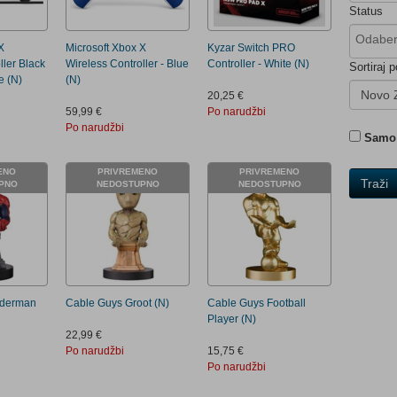
Status
X
Microsoft Xbox X
Kyzar Switch PRO
ller Black
Wireless Controller - Blue
Controller - White (N)
Sortiraj p
e (N)
(N)
Novo 
20,25 €
59,99 €
Po narudžbi
Po narudžbi
Samo 
ENO
PRIVREMENO
PRIVREMENO
Traži
PNO
NEDOSTUPNO
NEDOSTUPNO
iderman
Cable Guys Groot (N)
Cable Guys Football
Player (N)
22,99 €
Po narudžbi
15,75 €
Po narudžbi