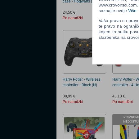
case - Hogwarts (N)
controller - Gryf
www.crovortex.com. Z
saznajte ovdje
Više
.
24,50 €
32,25 €
Po narudžbi
Po narudžbi
Vaša prava su pravo 
te pravo na ogranič
kojem trenutku povu
službenika na crov
Harry Potter - Wireless
Harry Potter - W
controller - Black (N)
controller - 4 H
38,99 €
43,13 €
Po narudžbi
Po narudžbi
PRIVREM
NEDOSTU