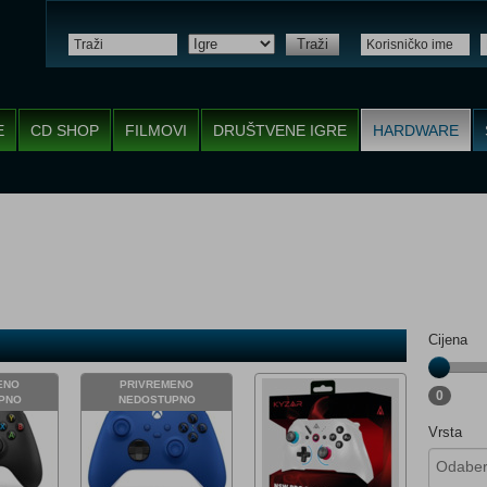
Traži
E
CD SHOP
FILMOVI
DRUŠTVENE IGRE
HARDWARE
Cijena
ENO
PRIVREMENO
0
PNO
NEDOSTUPNO
Vrsta