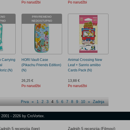
Po narudžbi
Po narudžbi
ENO
PRIVREMENO
PNO
NEDOSTUPNO
h Carrying
HORI Vault Case
Animal Crossing New
al
(Pikachu Friends Edition)
Leaf + Sanrio amiibo
oriz.(N)
(N)
Cards Pack (N)
26,25 €
13,88 €
Po narudžbi
Po narudžbi
Prva
«
1
2
3
4
5
6
7
8
9
10
»
Zadnja
t 2001 - 2026 by CroVortex.
adnjih 5 recenzija (Igre)
Zadnjih 5 recenzija (Filmovi)