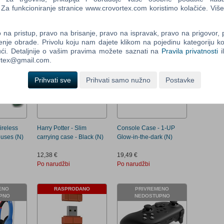
Two
findor (N)
(N)
Mini Arcade (Import) (N)
a funkcioniranje stranice www.crovortex.com koristimo kolačiće. Više
Newsle
152,99 €
57,39 €
Po narudžbi
Po narudžbi
na pristup, pravo na brisanje, pravo na ispravak, pravo na prigovor,
enje obrade. Privolu koju nam dajete klikom na pojedinu kategoriju ko
ći. Detaljnije o vašim pravima možete saznati na
Pravila privatnosti
i
Control
ortex@gmail.com.
Field
Three
Newsle
Prihvati sve
Prihvati samo nužno
Postavke
ireless
Harry Potter - Slim
Console Case - 1-UP
ouses (N)
carrying case - Black (N)
Glow-in-the-dark (N)
12,38 €
19,49 €
Po narudžbi
Po narudžbi
ENO
RASPRODANO
PRIVREMENO
PNO
NEDOSTUPNO