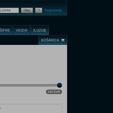
Ulaz
?
Registracija
ŠIFRE
VICEVI
ILUZIJE
KOŠARICA
100 EUR