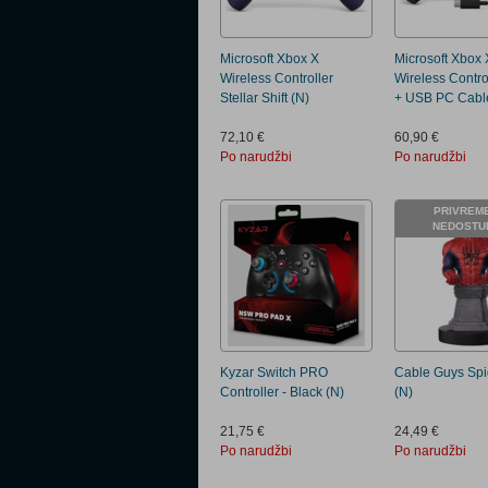
Microsoft Xbox X
Microsoft Xbox 
Wireless Controller
Wireless Contro
Stellar Shift (N)
+ USB PC Cabl
72,10 €
60,90 €
Po narudžbi
Po narudžbi
PRIVREM
NEDOSTU
Kyzar Switch PRO
Cable Guys Sp
Controller - Black (N)
(N)
21,75 €
24,49 €
Po narudžbi
Po narudžbi