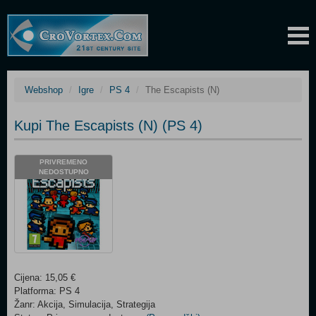
Webshop
Igre
PS 4
The Escapists (N)
Kupi The Escapists (N) (PS 4)
PRIVREMENO
NEDOSTUPNO
Cijena: 15,05 €
Platforma: PS 4
Žanr: Akcija, Simulacija, Strategija