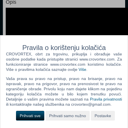
Opis
Pravila o korištenju kolačića
CROVORTEX, obrt za trgovinu, prikuplja i obrađuje vaše
osobne podatke kada pristupite stranici www.crovortex.com. Za
funkcioniranje stranice www.crovortex.com koristimo kolačiće.
Više o pravilima kolačića saznajte ovdje
Više
.
Vaša prava su pravo na pristup, pravo na brisanje, pravo na
ispravak, pravo na prigovor, pravo na prenosivost te pravo na
ograničenje obrade. Privolu koju nam dajete klikom na pojedinu
kategoriju kolačića možete u bilo kojem trenutku povući.
Detaljnije o vašim pravima možete saznati na
Pravila privatnosti
ili kontaktirajte našeg službenika na crovortex@gmail.com.
Popularno
Grand Theft Auto V (N) (PS 4)
Prihvati sve
Prihvati samo nužno
Postavke
The Last Of Us Remastered (PS 4)