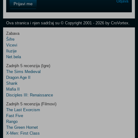
Control
Odjava
Prijavi me
Field
One
Newsletter
Ova stranica i njen sadržaj su © Copyright 2001 - 2026 by CroVortex.
Zabava
Šifre
Control
Vicevi
Field
Iluzije
Two
Net.bela
Newsletter
Zadnjih 5 recenzija (Igre)
The Sims Medieval
Dragon Age II
Shank
Control
Mafia II
Field
Disciples III: Renaissance
Three
Newsletter
Zadnjih 5 recenzija (Filmovi)
The Last Exorcism
Fast Five
Rango
The Green Hornet
X-Men: First Class