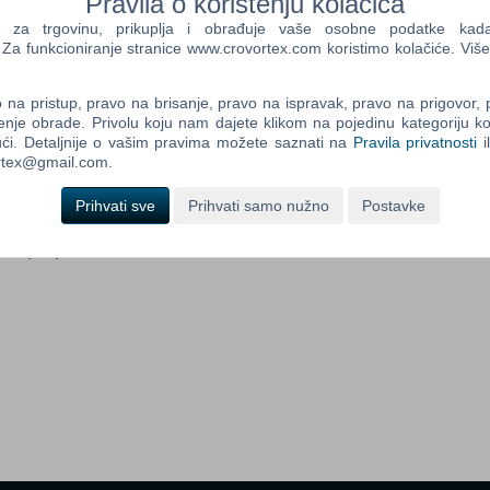
Pravila o korištenju kolačića
a trgovinu, prikuplja i obrađuje vaše osobne podatke kada p
a funkcioniranje stranice www.crovortex.com koristimo kolačiće. Više
i
Control
Prij
Field
na pristup, pravo na brisanje, pravo na ispravak, pravo na prigovor,
One
enje obrade. Privolu koju nam dajete klikom na pojedinu kategoriju ko
Newsle
ći. Detaljnije o vašim pravima možete saznati na
Pravila privatnosti
i
ortex@gmail.com.
Prihvati sve
Prihvati samo nužno
Postavke
Control
ion (PC)
Field
Two
Newsle
Control
Field
Three
Newsle