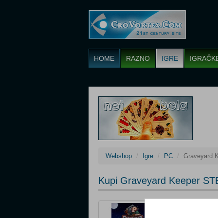
HOME
RAZNO
IGRE
IGRAČK
Webshop
Igre
PC
Graveyard 
Kupi Graveyard Keeper S
Cijena: 5,00 €
Upute za aktivac