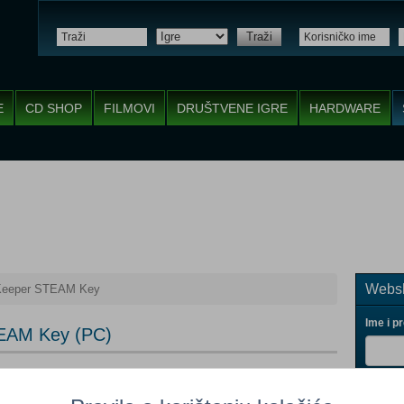
Traži
E
CD SHOP
FILMOVI
DRUŠTVENE IGRE
HARDWARE
Websh
Keeper STEAM Key
Ime i p
TEAM Key (PC)
Dodaj u košaricu
iju
Vaš ema