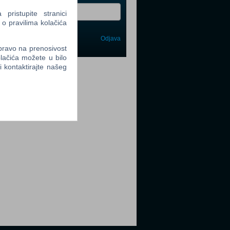
ristupite stranici
 o pravilima kolačića
Odjava
avi me
 pravo na prenosivost
lačića možete u bilo
tter
li kontaktirajte našeg
tter
tter