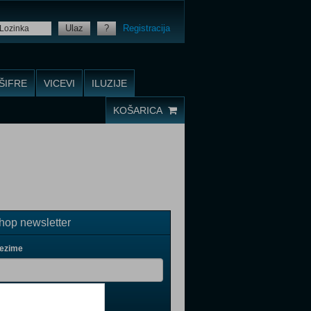
Ulaz
?
Registracija
ŠIFRE
VICEVI
ILUZIJE
KOŠARICA
op newsletter
rezime
il