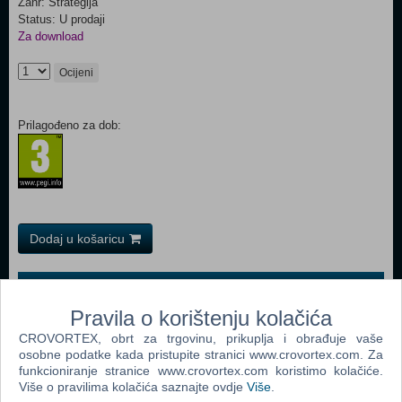
Žanr: Strategija
Status: U prodaji
Za download
Ocijeni
Prilagođeno za dob:
Dodaj u košaricu
Popularno
Pravila o korištenju kolačića
The Sims 2 (PC)
CROVORTEX, obrt za trgovinu, prikuplja i obrađuje vaše
The Sims 2 Pets Expansion Pack (PC)
osobne podatke kada pristupite stranici www.crovortex.com. Za
funkcioniranje stranice www.crovortex.com koristimo kolačiće.
Bratz Rock Angelz (PC)
Više o pravilima kolačića saznajte ovdje
Više
.