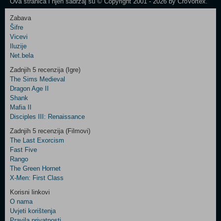
Ova stranica i njen sadržaj su © Copyright 2001 - 2026 by CroVortex.
Zabava
Šifre
Control
Vicevi
Field
Iluzije
Two
Net.bela
Newsletter
Zadnjih 5 recenzija (Igre)
The Sims Medieval
Dragon Age II
Shank
Control
Mafia II
Field
Disciples III: Renaissance
Three
Newsletter
Zadnjih 5 recenzija (Filmovi)
The Last Exorcism
Fast Five
Rango
The Green Hornet
X-Men: First Class
Korisni linkovi
O nama
Uvjeti korištenja
Pravila privatnosti