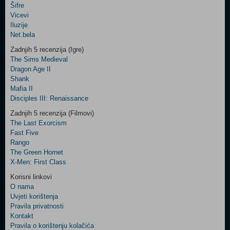
Šifre
Control
Vicevi
Field
Iluzije
Two
Net.bela
Newsletter
Zadnjih 5 recenzija (Igre)
The Sims Medieval
Dragon Age II
Shank
Control
Mafia II
Field
Disciples III: Renaissance
Three
Newsletter
Zadnjih 5 recenzija (Filmovi)
The Last Exorcism
Fast Five
Rango
The Green Hornet
X-Men: First Class
Korisni linkovi
O nama
Uvjeti korištenja
Pravila privatnosti
Kontakt
Pravila o korištenju kolačića