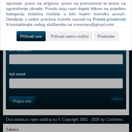
ispravak, pravo na prigovor, pravo na prenosivost te pravo na
Assassin's Creed (PC)
ograničenje obrade. Privolu koju nam dajete klikom na pojedinu
kategoriju kolačića možete u bilo kojem trenutku povući.
Detaljnije o vašim pravima možete saznati na
Pravila privatnosti
ili kontaktirajte našeg službenika na crovortex@gmail.com.
Prihvati sve
Prihvati samo nužno
Postavke
Webshop newsletter
Ime i prezime
Vaš email
Control
Odjava
Prijavi me
Field
One
Newsletter
Ova stranica i njen sadržaj su © Copyright 2001 - 2026 by CroVortex.
Zabava