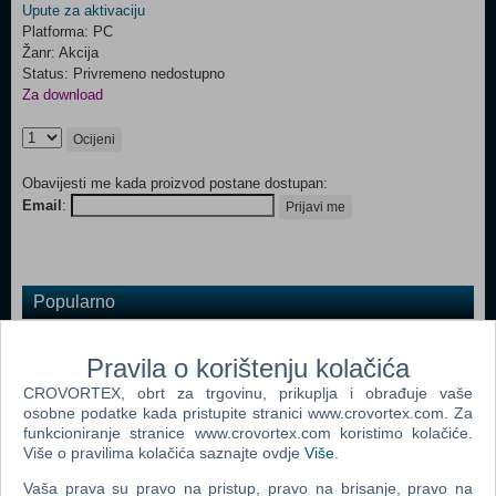
Upute za aktivaciju
Platforma: PC
Žanr: Akcija
Status: Privremeno nedostupno
Za download
Ocijeni
Obavijesti me kada proizvod postane dostupan:
Email
:
Prijavi me
Popularno
Grand Theft Auto San Andreas (PC)
Pravila o korištenju kolačića
Grand Theft Auto Vice City (PC)
CROVORTEX, obrt za trgovinu, prikuplja i obrađuje vaše
Grand Theft Auto IV (PC)
osobne podatke kada pristupite stranici www.crovortex.com. Za
funkcioniranje stranice www.crovortex.com koristimo kolačiće.
Call Of Duty 4 Modern Warfare (PC)
Više o pravilima kolačića saznajte ovdje
Više
.
Spider - Man 3 (PC)
Vaša prava su pravo na pristup, pravo na brisanje, pravo na