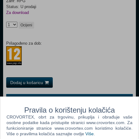
Žanr: RPG
Status: U prodaji
Za download
Ocijeni
Prilagođeno za dob:
Dodaj u košaricu
Popularno
Pravila o korištenju kolačića
Morrowind Game Of The Year Edition (PC)
CROVORTEX, obrt za trgovinu, prikuplja i obrađuje vaše
Titan Quest (PC)
osobne podatke kada pristupite stranici www.crovortex.com. Za
funkcioniranje stranice www.crovortex.com koristimo kolačiće.
The Elder Scrolls IV: Oblivion (PC)
Više o pravilima kolačića saznajte ovdje
Više
.