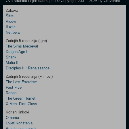
Ova stranica i njen sadržaj su © Copyright 2001 - 2026 by CroVortex.
Zabava
Šifre
Control
Vicevi
Field
Iluzije
Two
Net.bela
Newsletter
Zadnjih 5 recenzija (Igre)
The Sims Medieval
Dragon Age II
Shank
Control
Mafia II
Field
Disciples III: Renaissance
Three
Newsletter
Zadnjih 5 recenzija (Filmovi)
The Last Exorcism
Fast Five
Rango
The Green Hornet
X-Men: First Class
Korisni linkovi
O nama
Uvjeti korištenja
Pravila privatnosti