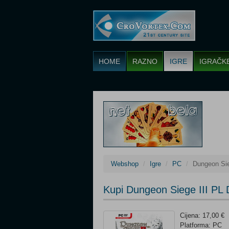
HOME
RAZNO
IGRE
IGRAČK
Webshop
Igre
PC
Dungeon Sie
Kupi Dungeon Siege III PL
Cijena: 17,00 €
Platforma: PC