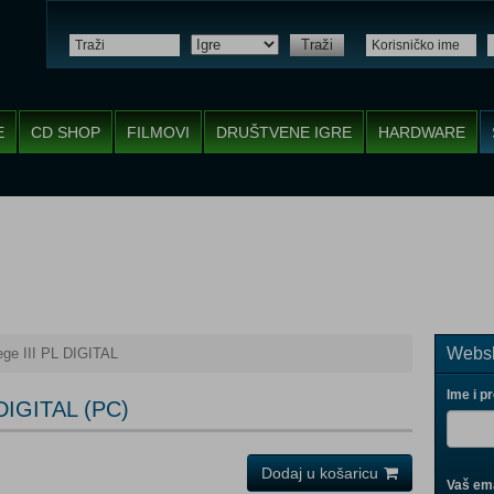
Traži
E
CD SHOP
FILMOVI
DRUŠTVENE IGRE
HARDWARE
Websh
ge III PL DIGITAL
Ime i p
 DIGITAL (PC)
Dodaj u košaricu
Vaš ema