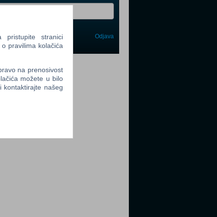
ristupite stranici
Odjava
avi me
 o pravilima kolačića
tter
 pravo na prenosivost
lačića možete u bilo
li kontaktirajte našeg
tter
tter