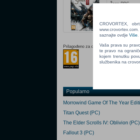
Žanr: RPG
Status: U prodaj
Za download
CROVORTEX, obrt z
Ocijeni
www.crovortex.com. Z
saznajte ovdje
Više
.
Vaša prava su pravo 
Prilagođeno za dob:
te pravo na ogranič
kojem trenutku povu
službenika na crov
Popularno
Morrowind Game Of The Year Edit
Titan Quest (PC)
The Elder Scrolls IV: Oblivion (PC)
Fallout 3 (PC)