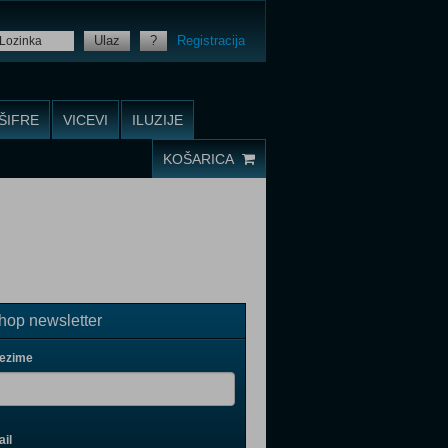
Ulaz
?
Registracija
ŠIFRE
VICEVI
ILUZIJE
KOŠARICA
op newsletter
rezime
il