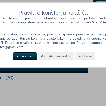
i
Pravila o korištenju kolačića
Control
a trgovinu, prikuplja i obrađuje vaše osobne podatke kada p
Prij
Field
a funkcioniranje stranice www.crovortex.com koristimo kolačiće. Više
One
Newsle
na pristup, pravo na brisanje, pravo na ispravak, pravo na prigovor,
enje obrade. Privolu koju nam dajete klikom na pojedinu kategoriju ko
ći. Detaljnije o vašim pravima možete saznati na
Pravila privatnosti
i
ortex@gmail.com.
Control
Field
Prihvati sve
Prihvati samo nužno
Postavke
Two
Newsle
ion (PC)
Control
Field
Three
Newsle