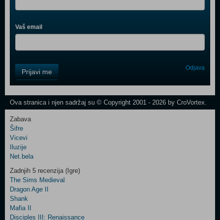
Vaš email
Control
Odjava
Prijavi me
Field
One
Newsletter
Ova stranica i njen sadržaj su © Copyright 2001 - 2026 by CroVortex.
Zabava
Šifre
Control
Vicevi
Field
Iluzije
Two
Net.bela
Newsletter
Zadnjih 5 recenzija (Igre)
The Sims Medieval
Dragon Age II
Shank
Control
Mafia II
Field
Disciples III: Renaissance
Three