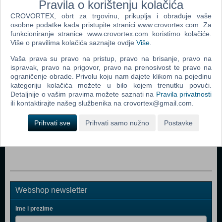
Pravila o korištenju kolačića
CROVORTEX, obrt za trgovinu, prikuplja i obrađuje vaše
osobne podatke kada pristupite stranici www.crovortex.com. Za
funkcioniranje stranice www.crovortex.com koristimo kolačiće.
Popularno
Više o pravilima kolačića saznajte ovdje
Više
.
void tRrLM();++ //Void Terrarium++ (N) (PS 5)
Vaša prava su pravo na pristup, pravo na brisanje, pravo na
ispravak, pravo na prigovor, pravo na prenosivost te pravo na
Edge of Eternity (N) (PS 5)
ograničenje obrade. Privolu koju nam dajete klikom na pojedinu
kategoriju kolačića možete u bilo kojem trenutku povući.
Demon's Souls (PS 5)
Detaljnije o vašim pravima možete saznati na
Pravila privatnosti
Tribes of Midgard (Deluxe Edition) (N) (PS 5)
ili kontaktirajte našeg službenika na crovortex@gmail.com.
Call of Cthulhu (DE) (N) (PS 5)
Prihvati sve
Prihvati samo nužno
Postavke
Star Ocean The Divine Force (N) (PS 5)
Webshop newsletter
Ime i prezime