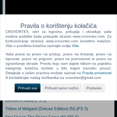
Pravila o korištenju kolačića
CROVORTEX, obrt za trgovinu, prikuplja i obrađuje vaše
osobne podatke kada pristupite stranici www.crovortex.com. Za
funkcioniranje stranice www.crovortex.com koristimo kolačiće.
Više o pravilima kolačića saznajte ovdje
Više
.
Vaša prava su pravo na pristup, pravo na brisanje, pravo na
ispravak, pravo na prigovor, pravo na prenosivost te pravo na
ograničenje obrade. Privolu koju nam dajete klikom na pojedinu
Popularno
kategoriju kolačića možete u bilo kojem trenutku povući.
Detaljnije o vašim pravima možete saznati na
Pravila privatnosti
void tRrLM();++ //Void Terrarium++ (N) (PS 5)
ili kontaktirajte našeg službenika na crovortex@gmail.com.
Edge of Eternity (N) (PS 5)
Prihvati sve
Prihvati samo nužno
Postavke
Final Fantasy VII Remake Intergrade (PS 5)
Demon's Souls (PS 5)
Tribes of Midgard (Deluxe Edition) (N) (PS 5)