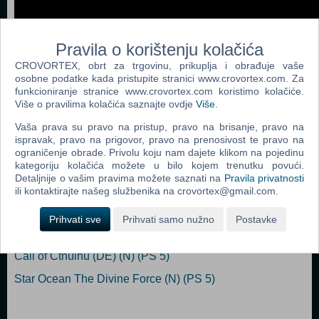
Pravila o korištenju kolačića
CROVORTEX, obrt za trgovinu, prikuplja i obrađuje vaše
osobne podatke kada pristupite stranici www.crovortex.com. Za
funkcioniranje stranice www.crovortex.com koristimo kolačiće.
Više o pravilima kolačića saznajte ovdje
Više
.
Vaša prava su pravo na pristup, pravo na brisanje, pravo na
Popularno
ispravak, pravo na prigovor, pravo na prenosivost te pravo na
ograničenje obrade. Privolu koju nam dajete klikom na pojedinu
void tRrLM();++ //Void Terrarium++ (N) (PS 5)
kategoriju kolačića možete u bilo kojem trenutku povući.
Detaljnije o vašim pravima možete saznati na
Pravila privatnosti
Final Fantasy VII Remake Intergrade (PS 5)
ili kontaktirajte našeg službenika na crovortex@gmail.com.
Demon's Souls (PS 5)
Prihvati sve
Prihvati samo nužno
Postavke
Tribes of Midgard (Deluxe Edition) (N) (PS 5)
Call of Cthulhu (DE) (N) (PS 5)
Star Ocean The Divine Force (N) (PS 5)