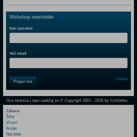
Webshop newsletter
Ime i prezime
Vaš email
Control
Odjava
Prijavi me
Field
One
Newsletter
Ova stranica i njen sadržaj su © Copyright 2001 - 2026 by CroVortex.
Zabava
Šifre
Control
Vicevi
Field
Iluzije
Two
Net.bela
Newsletter