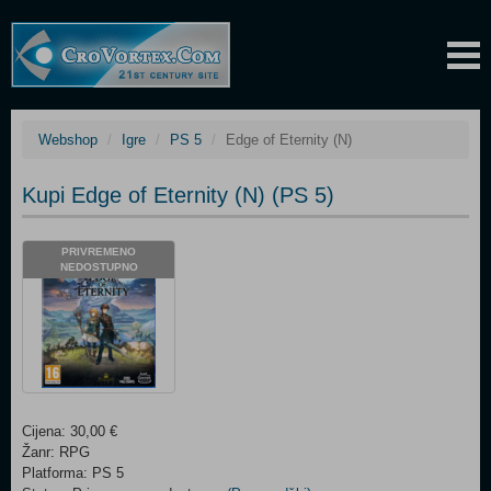
Webshop
Igre
PS 5
Edge of Eternity (N)
Kupi Edge of Eternity (N) (PS 5)
PRIVREMENO
NEDOSTUPNO
Cijena: 30,00 €
Žanr: RPG
Platforma: PS 5