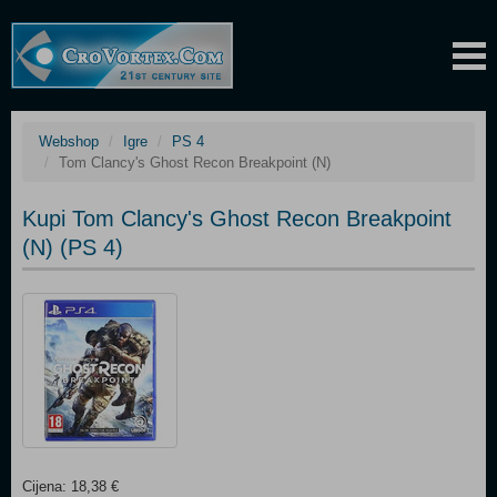
Webshop
Igre
PS 4
Tom Clancy's Ghost Recon Breakpoint (N)
Kupi Tom Clancy's Ghost Recon Breakpoint
(N) (PS 4)
Cijena: 18,38 €