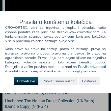
Pravila o korištenju kolačića
CROVORTEX, obrt za trgovinu, prikuplja i obrađuje vaše
osobne podatke kada pristupite stranici www.crovortex.com. Za
funkcioniranje stranice www.crovortex.com koristimo kolačiće.
Dodaj u košaricu
Više o pravilima kolačića saznajte ovdje
Više
.
Vaša prava su pravo na pristup, pravo na brisanje, pravo na
Popularno
ispravak, pravo na prigovor, pravo na prenosivost te pravo na
ograničenje obrade. Privolu koju nam dajete klikom na pojedinu
Grand Theft Auto V (N) (PS 4)
kategoriju kolačića možete u bilo kojem trenutku povući.
Detaljnije o vašim pravima možete saznati na
Pravila privatnosti
The Last Of Us Remastered (PS 4)
ili kontaktirajte našeg službenika na crovortex@gmail.com.
Fallout 4 (PS 4)
Prihvati sve
Prihvati samo nužno
Postavke
Disney Infinity 3.0 Star Wars Starter Pack (N) (PS 4)
Grand Theft Auto V (5) GTA V (PS 4)
Uncharted The Nathan Drake Collection (UK/Arab)
(Bundle Copy) (N (PS 4)