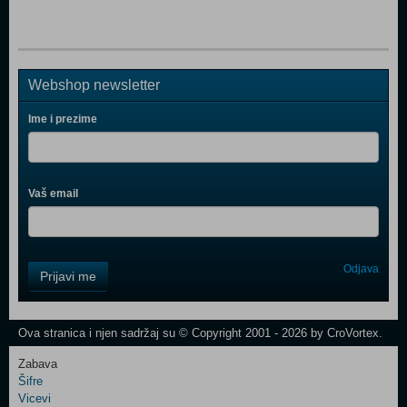
Webshop newsletter
Ime i prezime
Vaš email
Control
Odjava
Prijavi me
Field
One
Newsletter
Ova stranica i njen sadržaj su © Copyright 2001 - 2026 by CroVortex.
Zabava
Šifre
Control
Vicevi