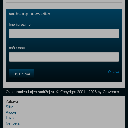
Webshop newsletter
Ime i prezime
Vaš email
Control
Odjava
Prijavi me
Field
One
Newsletter
Ova stranica i njen sadržaj su © Copyright 2001 - 2026 by CroVortex.
Zabava
Šifre
Control
Vicevi
Field
Iluzije
Two
Net.bela
Newsletter