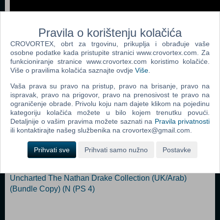
Pravila o korištenju kolačića
CROVORTEX, obrt za trgovinu, prikuplja i obrađuje vaše
osobne podatke kada pristupite stranici www.crovortex.com. Za
Dodaj u košaricu
funkcioniranje stranice www.crovortex.com koristimo kolačiće.
Više o pravilima kolačića saznajte ovdje
Više
.
Popularno
Vaša prava su pravo na pristup, pravo na brisanje, pravo na
ispravak, pravo na prigovor, pravo na prenosivost te pravo na
Grand Theft Auto V (N) (PS 4)
ograničenje obrade. Privolu koju nam dajete klikom na pojedinu
kategoriju kolačića možete u bilo kojem trenutku povući.
The Last Of Us Remastered (PS 4)
Detaljnije o vašim pravima možete saznati na
Pravila privatnosti
ili kontaktirajte našeg službenika na crovortex@gmail.com.
Fallout 4 (PS 4)
Disney Infinity 3.0 Star Wars Starter Pack (N) (PS 4)
Prihvati sve
Prihvati samo nužno
Postavke
Grand Theft Auto V (5) GTA V (PS 4)
Uncharted The Nathan Drake Collection (UK/Arab)
(Bundle Copy) (N (PS 4)