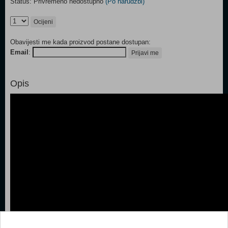
Status: Privremeno nedostupno
(Po narudžbi)
Ocijeni
Obavijesti me kada proizvod postane dostupan:
Email
:
Prijavi me
Opis