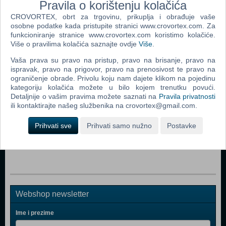
Pravila o korištenju kolačića
CROVORTEX, obrt za trgovinu, prikuplja i obrađuje vaše
osobne podatke kada pristupite stranici www.crovortex.com. Za
funkcioniranje stranice www.crovortex.com koristimo kolačiće.
Popularno
Više o pravilima kolačića saznajte ovdje
Više
.
Mario And Sonic At The Olympic Games (NDS)
Vaša prava su pravo na pristup, pravo na brisanje, pravo na
ispravak, pravo na prigovor, pravo na prenosivost te pravo na
Mario & Sonic At The Olympic Winter Games (NDS)
ograničenje obrade. Privolu koju nam dajete klikom na pojedinu
kategoriju kolačića možete u bilo kojem trenutku povući.
Shaun White Snowboarding (NDS)
Detaljnije o vašim pravima možete saznati na
Pravila privatnosti
World Snooker Championship 2007 - 08 (NDS)
ili kontaktirajte našeg službenika na crovortex@gmail.com.
Red Bull Bc One (NDS)
Prihvati sve
Prihvati samo nužno
Postavke
EA Playground (NDS)
Webshop newsletter
Ime i prezime