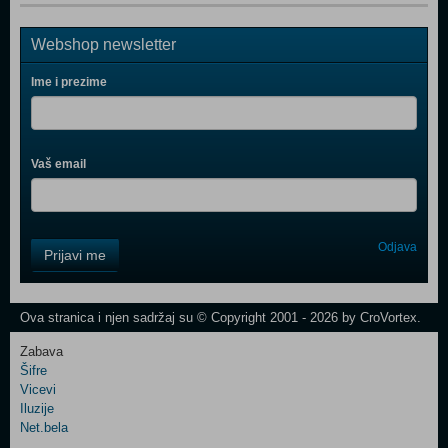
Webshop newsletter
Ime i prezime
Vaš email
Control
Odjava
Prijavi me
Field
One
Newsletter
Ova stranica i njen sadržaj su © Copyright 2001 - 2026 by CroVortex.
Zabava
Šifre
Control
Vicevi
Field
Iluzije
Two
Net.bela
Newsletter