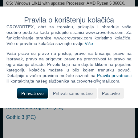
OS: Windows 10/11 with updates Processor: AMD Ryzen 5 3600X,
Intel i5-10600K Memory: 16 GB RAM Graphics: AMD Radeon RX
6800 XT, NVIDIA GeForce RTX 2080 DirectX: Version 12 Network:
Pravila o korištenju kolačića
Broadband Internet connection Storage: 125 GB available space
CROVORTEX, obrt za trgovinu, prikuplja i obrađuje vaše
Additional Notes: SSD Required
osobne podatke kada pristupite stranici www.crovortex.com. Za
funkcioniranje stranice www.crovortex.com koristimo kolačiće.
Dodaj u košaricu
Više o pravilima kolačića saznajte ovdje
Više
.
Vaša prava su pravo na pristup, pravo na brisanje, pravo na
Popularno
ispravak, pravo na prigovor, pravo na prenosivost te pravo na
ograničenje obrade. Privolu koju nam dajete klikom na pojedinu
Morrowind Game Of The Year Edition (PC)
kategoriju kolačića možete u bilo kojem trenutku povući.
Detaljnije o vašim pravima možete saznati na
Pravila privatnosti
Titan Quest (PC)
ili kontaktirajte našeg službenika na crovortex@gmail.com.
The Elder Scrolls IV: Oblivion (PC)
Prihvati sve
Prihvati samo nužno
Postavke
Fallout 3 (PC)
Neverwinter Nights 2 (PC)
Gothic 3 (PC)