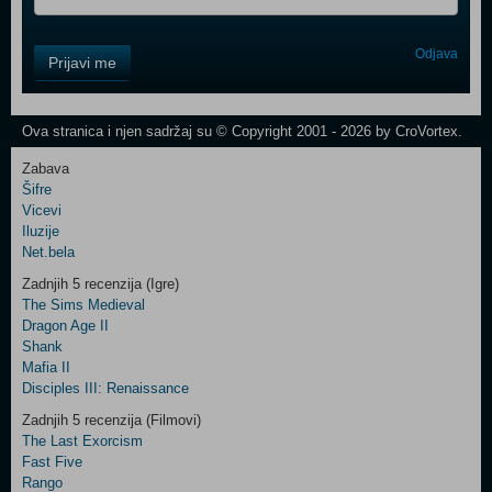
Control
Odjava
Prijavi me
Field
One
Newsletter
Ova stranica i njen sadržaj su © Copyright 2001 - 2026 by CroVortex.
Zabava
Šifre
Control
Vicevi
Field
Iluzije
Two
Net.bela
Newsletter
Zadnjih 5 recenzija (Igre)
The Sims Medieval
Dragon Age II
Shank
Control
Mafia II
Field
Disciples III: Renaissance
Three
Newsletter
Zadnjih 5 recenzija (Filmovi)
The Last Exorcism
Fast Five
Rango