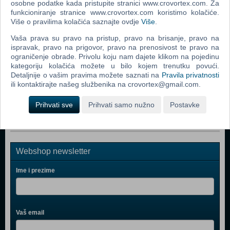
Disney Infinity 3.0 Star Wars Starter Pack (N) (PS 4)
osobne podatke kada pristupite stranici www.crovortex.com. Za
funkcioniranje stranice www.crovortex.com koristimo kolačiće.
Deadpool (PS 4)
Više o pravilima kolačića saznajte ovdje
Više
.
Sherlock Holmes The Devil's Daughter (N) (PS 4)
Vaša prava su pravo na pristup, pravo na brisanje, pravo na
ispravak, pravo na prigovor, pravo na prenosivost te pravo na
Skylanders Trap Team Starter Pack Ps4 Game (with Pre -
ograničenje obrade. Privolu koju nam dajete klikom na pojedinu
Order Trap) (PS 4)
kategoriju kolačića možete u bilo kojem trenutku povući.
Detaljnije o vašim pravima možete saznati na
Pravila privatnosti
Brothers A Tale of Two Sons (N) (PS 4)
ili kontaktirajte našeg službenika na crovortex@gmail.com.
Among the Sleep (PS 4)
Prihvati sve
Prihvati samo nužno
Postavke
Webshop newsletter
Ime i prezime
Vaš email