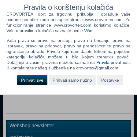
Pravila o korištenju kolačića
CROVORTEX, obrt za trgovinu, prikuplja i obrađuje vaše
osobne podatke kada pristupite stranici www.crovortex.com. Za
funkcioniranje stranice www.crovortex.com koristimo kolačiće.
Više o pravilima kolačića saznajte ovdje
Više
.
Popularno
Vaša prava su pravo na pristup, pravo na brisanje, pravo na
Cars 3 - Remote Controlled Turbo Mack Truck (N)
ispravak, pravo na prigovor, pravo na prenosivost te pravo na
ograničenje obrade. Privolu koju nam dajete klikom na pojedinu
3-2-6 - Robot Dinosaur (63428) (N)
kategoriju kolačića možete u bilo kojem trenutku povući.
Xtreme Bots - Robbie Robot (380831)(N)
Detaljnije o vašim pravima možete saznati na
Pravila privatnosti
ili kontaktirajte našeg službenika na crovortex@gmail.com.
Powerman Robot - JR. Boy (DK) (90092) (N)
Prihvati sve
Prihvati samo nužno
Postavke
Monzoo - Shark Shark (N)
Xtreme Bots - Elite Bot (390974) (N)
Webshop newsletter