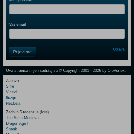
Ime i prezime
Vaš email
Control
Odjava
Prijavi me
Field
One
Newsletter
Ova stranica i njen sadržaj su © Copyright 2001 - 2026 by CroVortex.
Zabava
Šifre
Control
Vicevi
Field
Iluzije
Two
Net.bela
Newsletter
Zadnjih 5 recenzija (Igre)
The Sims Medieval
Dragon Age II
Shank
Control