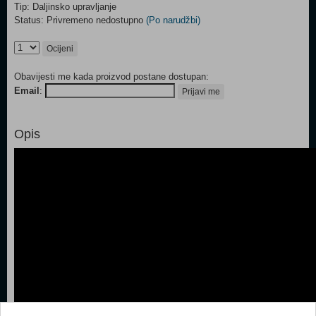
Tip: Daljinsko upravljanje
Status: Privremeno nedostupno
(Po narudžbi)
Ocijeni
Obavijesti me kada proizvod postane dostupan:
Email
:
Prijavi me
Opis