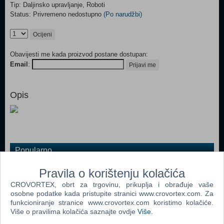
Tip: Daljinsko upravljanje, Roboti
Status: Privremeno nedostupno
(Po narudžbi)
Ocijeni
Obavijesti me kada proizvod postane dostupan:
Email
:
Prijavi me
Opis
Popularno
Radio Controlled New Holland T6070 Tractor (N)
Pravila o korištenju kolačića
Fisher Price - Teach n Tag Movi (FKC37) (N)
CROVORTEX, obrt za trgovinu, prikuplja i obrađuje vaše
osobne podatke kada pristupite stranici www.crovortex.com. Za
Cars 3 - Remote Controlled Turbo Mack Truck (N)
funkcioniranje stranice www.crovortex.com koristimo kolačiće.
Više o pravilima kolačića saznajte ovdje
Više
.
3-2-6 - Robot Dinosaur (63428) (N)