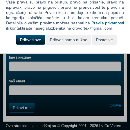
Vaša prava su pravo na pristup, pravo na brisanje, pravo na
Silverlit - Maze Breaker Robot (88044)(N)
ispravak, pravo na prigovor, pravo na prenosivost te pravo na
ograničenje obrade. Privolu koju nam dajete klikom na pojedinu
Xtreme Bots - Robbie Robot (380831)(N)
kategoriju kolačića možete u bilo kojem trenutku povući.
Detaljnije o vašim pravima možete saznati na
Pravila privatnosti
ili kontaktirajte našeg službenika na crovortex@gmail.com.
Prihvati sve
Prihvati samo nužno
Postavke
Webshop newsletter
Ime i prezime
Vaš email
Control
Odjava
Prijavi me
Field
One
Newsletter
Ova stranica i njen sadržaj su © Copyright 2001 - 2026 by CroVortex.