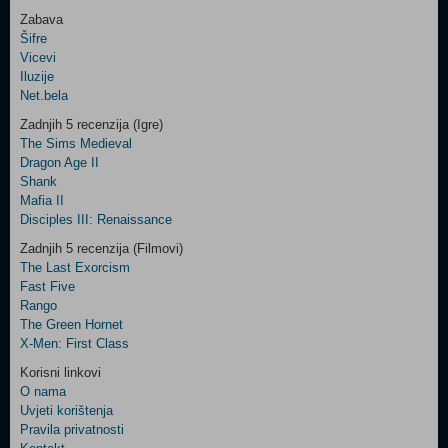
Zabava
Šifre
Control
Vicevi
Field
Iluzije
Two
Net.bela
Newsletter
Zadnjih 5 recenzija (Igre)
The Sims Medieval
Dragon Age II
Shank
Control
Mafia II
Field
Disciples III: Renaissance
Three
Newsletter
Zadnjih 5 recenzija (Filmovi)
The Last Exorcism
Fast Five
Rango
The Green Hornet
X-Men: First Class
Korisni linkovi
O nama
Uvjeti korištenja
Pravila privatnosti