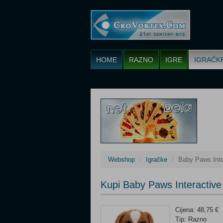
HOME
RAZNO
IGRE
IGRAČK
Webshop
Igračke
Baby Paws Inte
Kupi Baby Paws Interactiv
Cijena: 48,75 €
Tip: Razno