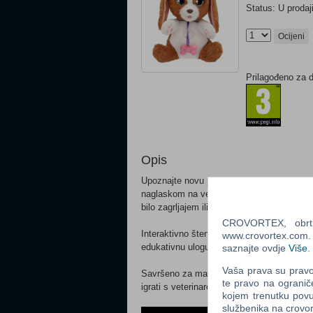
Status: U prodaj
Ocijeni
Prilagođeno za 
Opis
Upoznajte novu prijateljicu iz Baby Paws!
naglaskom na veterinarsku igru. Primarna f
bilo zagrljajem ili umotanjem u deku.
CROVORTEX, obrt z
Interaktivno štene ima vlastiti mekani povo
www.crovortex.com. Z
edukativnu ulogu veterinara: špricu, termo
saznajte ovdje
Više
.
Vaša prava su pravo 
Savršeno za maštovitu igru, gdje djeca mo
te pravo na ogranič
igrati s veterinarom.
kojem trenutku povu
službenika na crov