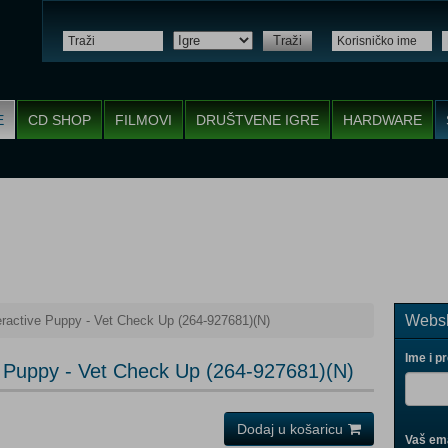
Traži
E
CD SHOP
FILMOVI
DRUŠTVENE IGRE
HARDWARE
Websh
ractive Puppy - Vet Check Up (264-927681)(N)
Ime i p
e Puppy - Vet Check Up (264-927681)(N)
Dodaj u košaricu
Vaš ema