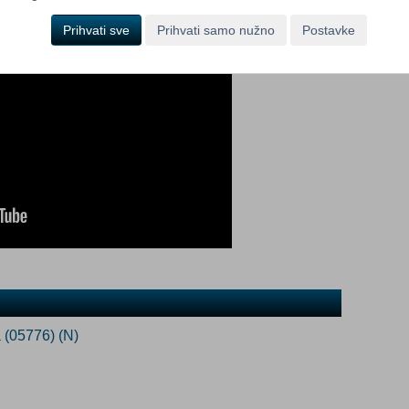
Prihvati sve
Prihvati samo nužno
Postavke
a (05776) (N)