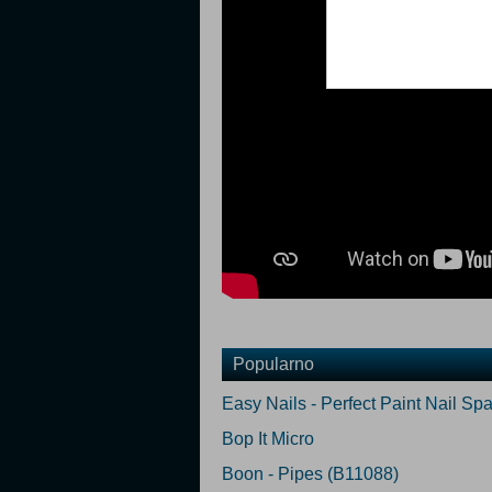
Popularno
Easy Nails - Perfect Paint Nail Sp
Bop It Micro
Boon - Pipes (B11088)