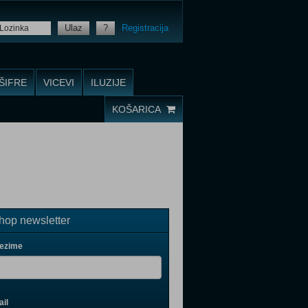
Ulaz
?
Registracija
ŠIFRE
VICEVI
ILUZIJE
KOŠARICA
op newsletter
rezime
il