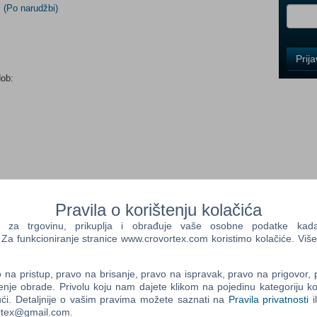
i
(Po narudžbi)
Control
Prij
Field
dob:
One
Newsle
Control
Field
Two
 Ovo slatko štene koker dolazi u potpuno novom dizajnu s
Newsle
unkcija vašeg šteneta je drhtanje, a vaš je zadatak smiriti ga –
Pravila o korištenju kolačića
a trgovinu, prikuplja i obrađuje vaše osobne podatke kada p
j i dudu koja otvara oči, plus tri dodatna dodatka za zabavnu i
a funkcioniranje stranice www.crovortex.com koristimo kolačiće. Više
Control
metar i stetoskop.
Field
Three
na pristup, pravo na brisanje, pravo na ispravak, pravo na prigovor,
gu s ljubavlju brinuti o svom novom štenetu i istovremeno se
Newsle
enje obrade. Privolu koju nam dajete klikom na pojedinu kategoriju ko
ći. Detaljnije o vašim pravima možete saznati na
Pravila privatnosti
i
ortex@gmail.com.